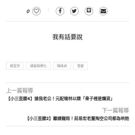
0
我有話要說
蔡宜芳
通姦除罪化
陳綺貞
雪碧
上一篇報導
【小三歪腰4】搶我老公！元配嗆林以婕「骨子裡是爛貨」
下一篇報導
【小三歪腰2】離譜寵妞！前易宏老董掏空公司都為哄她