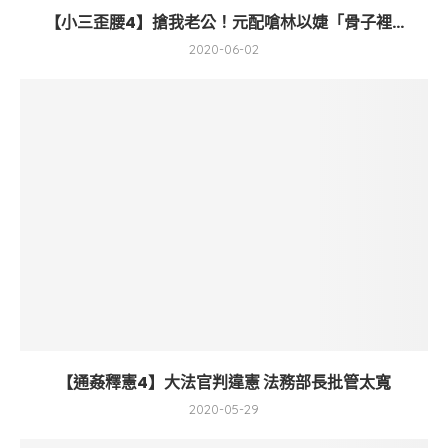
【小三歪腰4】搶我老公！元配嗆林以婕「骨子裡...
2020-06-02
【通姦釋憲4】大法官判違憲 法務部長批管太寬
2020-05-29