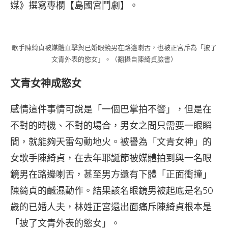
媒》撰寫專欄【島國宮鬥劇】。
歌手陳綺貞被媒體直擊與已婚眼鏡男在路邊喇舌，也被正宮斥為「披了
文青外表的慾女」。（翻攝自陳綺貞臉書）
文青女神成慾女
感情這件事情可說是「一個巴掌拍不響」，但是在
不對的時機、不對的場合，男女之間只需要一眼瞬
間，就能夠天雷勾動地火。被譽為「文青女神」的
女歌手陳綺貞，在去年耶誕節被媒體拍到與一名眼
鏡男在路邊喇舌，甚至男方還有下體「正面衝撞」
陳綺貞的鹹濕動作。結果該名眼鏡男被起底是名50
歲的已婚人夫，林姓正宮還出面痛斥陳綺貞根本是
「披了文青外表的慾女」。