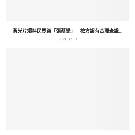
黃光芹爆料民眾黨「張蔡戀」 檢方認有合理查證...
2021-02-18