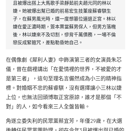
且被爆出搭上大馬歌手梁靜茹前夫趙元同的林以
婕。她被爆出幫已婚的前易宏生技董座蘇睿騏生
子，在蘇男風光時，還一度想篡位逼退正宮。林以
婕在愛正濃時期，簽本票當蘇男保人，但男方落魄
後，林以婕來不及切割，慘背千萬債務，一場不倫
戀反成緊箍咒，差點勒昏她自己。
在偶像劇《犀利人妻》中飾演第三者的女演員朱芯
儀，曾在戲裡講出「在愛情裡的世界，不被愛的才
是第三者」，這句至理名言儼然成為小三的精神指
標。對婚姻不忠的蘇睿騏，沒有選擇讓小三林以婕
上位，也無法回頭博取正宮原諒，誰才是那個「不
對」的人，如今看來三人全盤皆輸。
角逐立委失利的民眾黨蔡宜芳，年僅29歲，在大選
後轉任民眾黨團助理，卻在今年3月被爆出與已婚的