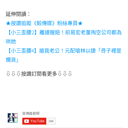
延伸閱讀：
★按讚追蹤《毅傳媒》粉絲專頁★
【小三歪腰2】離譜寵妞！前易宏老董掏空公司都為
哄她
【小三歪腰4】搶我老公！元配嗆林以婕「骨子裡是
爛貨」
⇩⇩⇩按讚訂閱看更多⇩⇩⇩