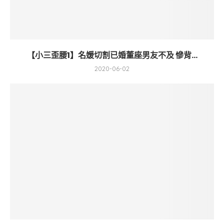
【小三歪腰1】名媛切割已婚董座男友不及 慘背...
2020-06-02