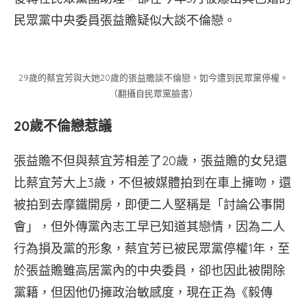
民眾黨中央委員張益贍疑似大談不倫戀。
29歲的蔡宜芳與大她20歲的張益贍談不倫戀，如今遭到民眾黨停權。
（翻攝自民眾黨臉書）
20歲不倫戀惹議
張益贍不但與蔡宜芳相差了20歲，張益贍的女兒還
比蔡宜芳大上3歲，不但被媒體拍到在車上擁吻，還
被拍到去摩鐵開房，即便二人堅稱是「討論公事開
會」，但外傳黨內志工早已知道其戀情，因為二人
行為損及黨的形象，蔡宜芳已被民眾黨停權1年，至
於張益贍雖高居黨內的中央委員，卻也因此被開除
黨籍，但因他仍擁政治敏感度，現在正為《毅傳