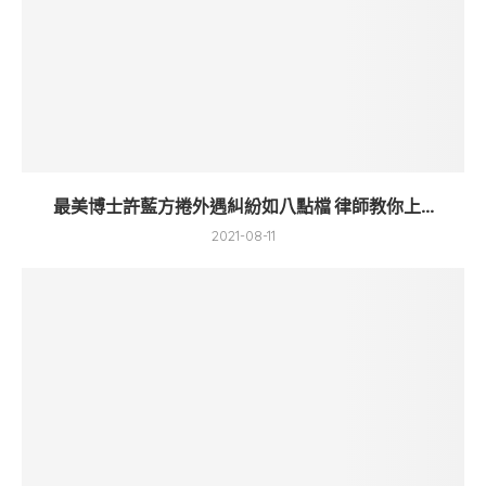
最美博士許藍方捲外遇糾紛如八點檔 律師教你上...
2021-08-11