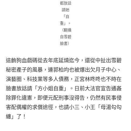
都放話
請她
「自
重」。
（翻攝
自雪碧
臉書）
這齣狗血戲碼從去年底延燒迄今，還從中扯出雪碧
秘密產子的風暴，連郭柏均也被爆出欠月子中心、
演藝圈、科技業等多人債務，正宮林咚咚也不時在
臉書放話請「方小姐自重」。日前大法官宣告通姦
除罪化違憲，即便元配刑事沒得告，仍然有民事侵
害配偶權的求償途徑，也請小三、小王「母湯勾勾
纏」了！