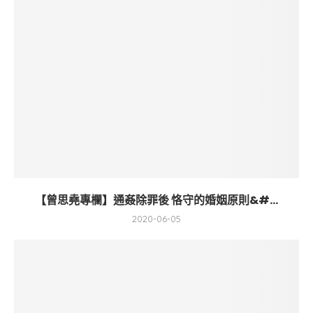
【曾思堯專欄】通姦除罪後 恪守的婚姻原則&#...
2020-06-05