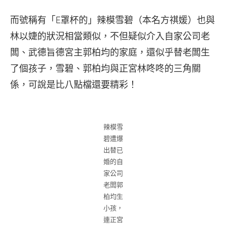
而號稱有「E罩杯的」辣模雪碧（本名方祺媛）也與
林以婕的狀況相當類似，不但疑似介入自家公司老
闆、武德旨德宮主郭柏均的家庭，還似乎替老闆生
了個孩子，雪碧、郭柏均與正宮林咚咚的三角關
係，可說是比八點檔還要精彩！
辣模雪
碧遭爆
出替已
婚的自
家公司
老闆郭
柏均生
小孩，
連正宮