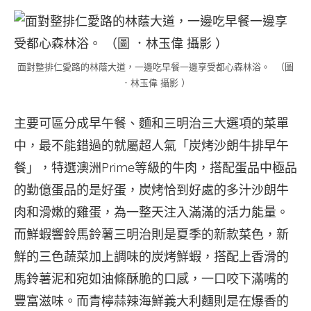
面對整排仁愛路的林蔭大道，一邊吃早餐一邊享受都心森林浴。 （圖
．林玉偉 攝影 ）
主要可區分成早午餐、麵和三明治三大選項的菜單
中，最不能錯過的就屬超人氣「炭烤沙朗牛排早午
餐」，特選澳洲Prime等級的牛肉，搭配蛋品中極品
的勤億蛋品的是好蛋，炭烤恰到好處的多汁沙朗牛
肉和滑嫩的雞蛋，為一整天注入滿滿的活力能量。
而鮮蝦響鈴馬鈴薯三明治則是夏季的新款菜色，新
鮮的三色蔬菜加上調味的炭烤鮮蝦，搭配上香滑的
馬鈴薯泥和宛如油條酥脆的口感，一口咬下滿嘴的
豐富滋味。而青檸蒜辣海鮮義大利麵則是在爆香的