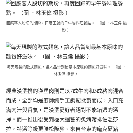
回應客人殷切的期盼，再度回歸的早午餐料理餐點。 （圖 ．林玉偉 攝
影 ）
每天現製的歐式麵包，讓人品嘗到最基本原味的麵包好滋味。 （圖 ．
林玉偉 攝影 ）
經典漢堡排的漢堡肉則是以7成牛肉和3成豬肉混合
而成，全部均是廚師純手工調配揉製而成，入口充
滿肉汁與香氣，是漢堡愛好者絕對不能錯過的選
擇。而一推出後受到極大迴響的炙烤豬排佐溫莎
拉，特選等級更勝松阪豬、來自台東的龐克夏豬