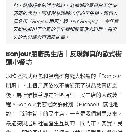
包、健康舒爽的活力飲料，為慵懶的夏日白天帶來
滿滿的活力。同樣創業超過20年的早午餐、麵包人
氣名店「Bonjour朋廚」和「NY Bangle」，今年夏
天紛紛推出了全新的早午餐和豐富活力料理，為流
失的水分體力再添新能量。
Bonjour朋廚民生店｜反璞歸真的歐式街
頭小餐坊
以歐陸法式麵包和蛋糕擁有龐大粉絲的「Bonjour
朋廚」，上個月底依依不捨結束了誠品敦南店之
後，馬上緊接著即是社區店型－民生店的大改裝工
程。Bonjour朋廚老闆許詠翔（Michael）感性地
說：「新中街上的民生店，一直是我們創業以來，
最能夠與居鄰社區產生互動的一間門市，其實，民