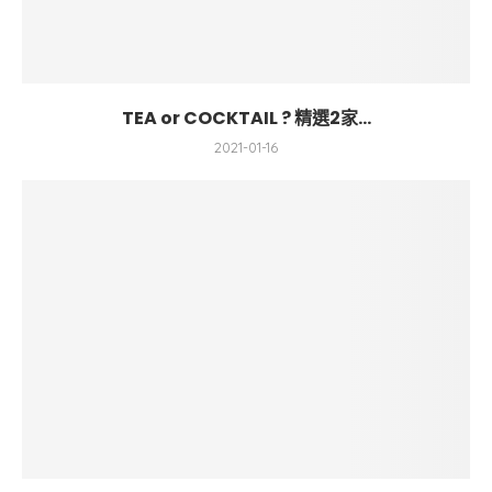
TEA or COCKTAIL ? 精選2家...
2021-01-16