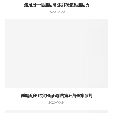
滿足另一個甜點胃 派對視覺系甜點秀
2020-12-20
群魔亂舞 吃貨High咖的瘋狂萬聖節派對
2020-10-24