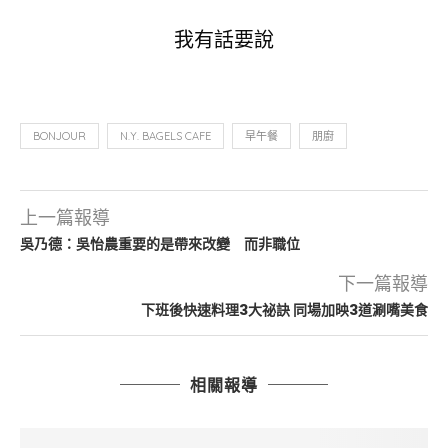
我有話要說
BONJOUR
N.Y. BAGELS CAFE
早午餐
朋廚
上一篇報導
吳乃德：吳怡農重要的是帶來改變 而非職位
下一篇報導
下班後快速料理3大祕訣 同場加映3道涮嘴美食
相關報導