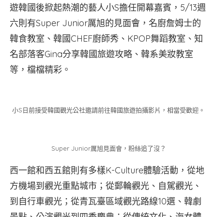
遊韓國後掀起熱潮的藝人小S擔任開幕嘉賓，5/13週
六則有Super Junior厲旭的見面會，名廚詹姆士的
韓食教室、韓國CHEF廚師秀、KPOP舞蹈教室、知
名部落客Gina分享韓國旅遊攻略、韓系美妝教室
等，檔檔精彩。
小S日前接受韓國觀光公社邀請前往韓國旅遊拍攝影片，相當受歡迎。
Super Junior厲旭見面會，粉絲追了沒？
西一館和西五館則有多樣K-Culture體驗活動，從地
方機場到觀光重點城市；從郵輪觀光、自駕觀光、
到自行車觀光；從青瓦臺區域觀光路線10選、韓劇
景點、公演觀光到四季慶典；從傳統文化、海女體