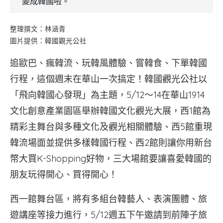
變成韓國啦。
整理撰文：林涵青
圖片提供：韓國觀光公社
追歐巴、瘋韓流、玩韓風體驗、嘗韓食、下單韓國
行程，這個週末在華山一次搞定！韓國觀光公社以
「飛向韓國心發現」為主題，5/12～14在華山1914
文化創意產業園區舉辦韓國文化觀光大展，西1館為
精彩主舞台與多種文化及觀光相關體驗、西5館重現
韓流場面並提供多樣韓國行程、西2館則讓你用新台
幣大買K-Shopping好物，三大場館要讓喜愛韓國的
朋友玩得開心、買得開心！
西一館舞台區，將有多組台韓藝人、表演團體、旅
遊講座等接力進行，5/12週五下午邀請到前陣子旅