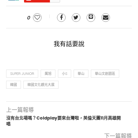
0
我有話要說
SUPER JUNIOR
厲旭
小S
華山
華山文創園區
韓國
韓國文化觀光大展
上一篇報導
沒有台北場嗎？Coldplay要來台灣啦，英倫天團11月高雄開
唱
下一篇報導