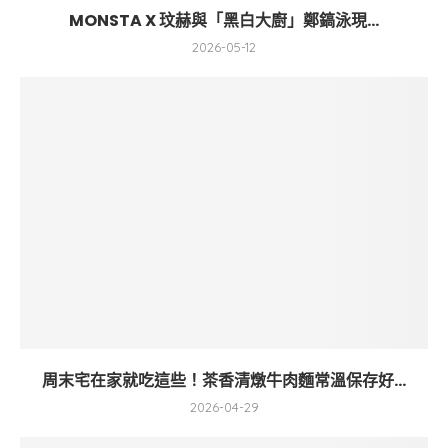
MONSTA X 玟赫與「黑白大廚」鄭鎬泳現...
2026-05-12
周末宅在家就吃這些！茶香清燉牛肉麵常溫保存好...
2026-04-29