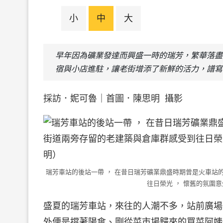
小
中
大
早年因為礦業發達而興盛一時的瑞芳，繁華落盡
宿與小店進駐，讓老街增添了新鮮的活力，譜寫
採訪．妮可魯｜首圖．陳思明 攝影
瑞芳車站的後站一帶 ， 在昔日瑞芳礦業鼎盛時期曾是火車站
往日榮光 ， 懷舊的氛圍
盛夏的瑞芳車站，來往的人潮不多，站前廣場
外便是撐著陽傘、剛從菜市場歸來的買菜阿姨