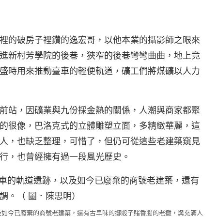
裡的破房子裡鑽的逸宏哥，以他本業的攝影師之眼來
進新村芳學院的後巷，狹窄的後巷彎彎曲曲，地上竟
盛時用來推動臺車的輕便軌道，礦工們將煤礦以人力
前站，因礦業與九份採金熱的關係，人潮與商家都聚
的很像，巴洛克式的立體雕塑立面，多精緻華麗，這
人，也缺乏整理，可惜了，但仍可從這些老建築窺見
行，也曾經擁有過一段風光歷史。
及如今已廢棄的商號老建築，還有古早味的擲骰子賭香腸的老攤，與充滿人