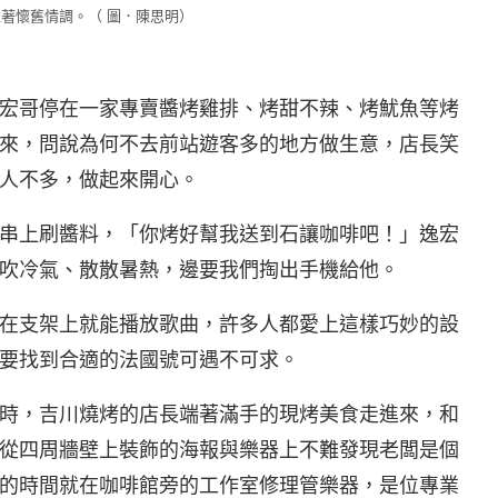
著懷舊情調。（ 圖．陳思明）
宏哥停在一家專賣醬烤雞排、烤甜不辣、烤魷魚等烤
來，問說為何不去前站遊客多的地方做生意，店長笑
人不多，做起來開心。
串上刷醬料，「你烤好幫我送到石讓咖啡吧！」逸宏
吹冷氣、散散暑熱，邊要我們掏出手機給他。
在支架上就能播放歌曲，許多人都愛上這樣巧妙的設
要找到合適的法國號可遇不可求。
時，吉川燒烤的店長端著滿手的現烤美食走進來，和
從四周牆壁上裝飾的海報與樂器上不難發現老闆是個
的時間就在咖啡館旁的工作室修理管樂器，是位專業