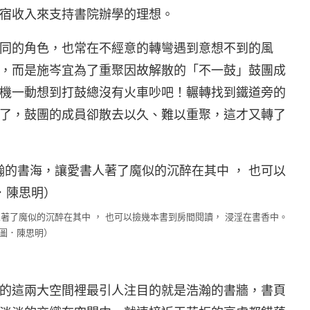
宿收入來支持書院辦學的理想。
同的角色，也常在不經意的轉彎遇到意想不到的風
，而是施岑宜為了重聚因故解散的「不一鼓」鼓團成
機一動想到打鼓總沒有火車吵吧！輾轉找到鐵道旁的
了，鼓團的成員卻散去以久、難以重聚，這才又轉了
著了魔似的沉醉在其中 ， 也可以撿幾本書到房間閱讀， 浸淫在書香中。
 圖．陳思明）
的這兩大空間裡最引人注目的就是浩瀚的書牆，書頁