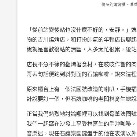
情味的燒烤攤，洋溢
「從前站變後站也沒什麼不好的，安靜。」逸
物的吉川燒烤店，和打扮帥氣的年輕店長聊起
說就是喜歡後站的清幽，人多太忙很累，後站
店長不急不徐的翻烤著食材，在吱吱作響的肉
哥丟句話便跑到斜對面的石讓咖啡，說來這裡
原來櫃台上有一個法國號改造的喇叭，手機插
計說要訂一個，但石讓咖啡的老闆林育生總說
正當我們熱烈地討論哪裡可以找到骨董法國號
我們一起窩在沙發上享受林育生的手沖咖啡，
音樂迷，現任石讓樂團鍵盤手的他在表演以外