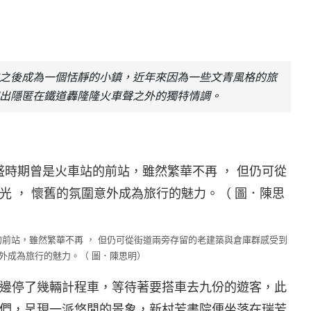
之後成為一個恬靜的小鎮，近年來因為一些文青風格的旅
出隱匿在鐵道轟隆隆火車聲之外的獨特情調。
的前站，雖然繁華不再 ， 但仍可從街道兩旁存留的老建築與倉庫群感受到
意外成為旅行的魅力。（ 圖．陳思明）
邊停了幾輛計程車，等待著要搭車去九份的遊客，此
們，呈現一派悠閒的景象，新村芳書院便坐落在瑞芳