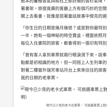
紙本的馨雅香氣與樑柱上那好聞的香杉氣味，
著書架。旅宿寬廣的客廳上方有個巧妙的空間
閣上去看書，就像是搭著童話故事中傑克的豌
「你生日的日期是幾月幾號？或是對你最特別
一半，她有一個神秘的時空寶盒，裡面依照月
每位入住書院的旅客，都會得到一張印有特別
「曾有客人拿到車票就兩行眼淚滑下來，說車
點都是初相識的地方，但一同搭上人生列車的
對著二樓窗外瑞芳車站月台上來來往往的旅客
我的日期的老車票。
現今已少見的老卡式車票， 可挑選車票上對