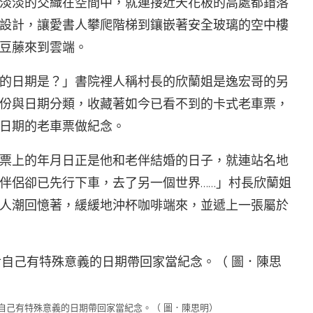
淡淡的交織在空間中，就連接近天花板的高處都錯落
設計，讓愛書人攀爬階梯到鑲嵌著安全玻璃的空中樓
豆藤來到雲端。
的日期是？」書院裡人稱村長的欣蘭姐是逸宏哥的另
份與日期分類，收藏著如今已看不到的卡式老車票，
日期的老車票做紀念。
票上的年月日正是他和老伴結婚的日子，就連站名地
伴侶卻已先行下車，去了另一個世界……」村長欣蘭姐
人潮回憶著，緩緩地沖杯咖啡端來，並遞上一張屬於
自己有特殊意義的日期帶回家當紀念。（ 圖．陳思明）