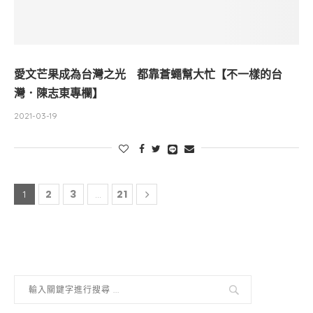
愛文芒果成為台灣之光 都靠蒼蠅幫大忙【不一樣的台
灣．陳志東專欄】
2021-03-19
2
3
21
1
...