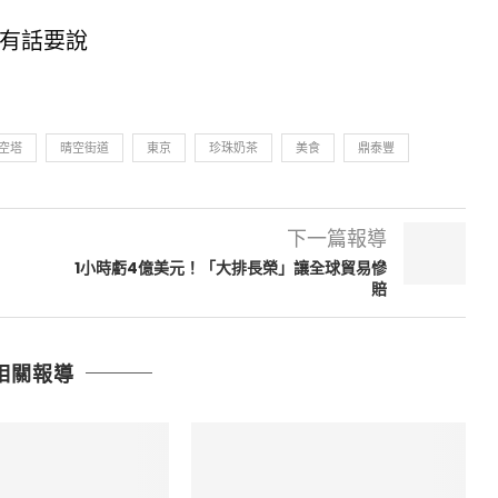
有話要說
空塔
晴空街道
東京
珍珠奶茶
美食
鼎泰豐
下一篇報導
1小時虧4億美元！「大排長榮」讓全球貿易慘
賠
相關報導