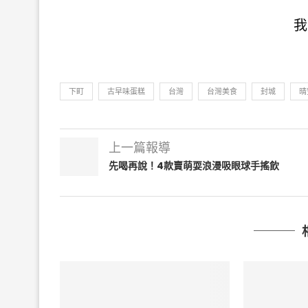
我
下町
古早味蛋糕
台灣
台灣美食
封城
晴
上一篇報導
先喝再說！4款賣萌耍浪漫吸眼球手搖飲