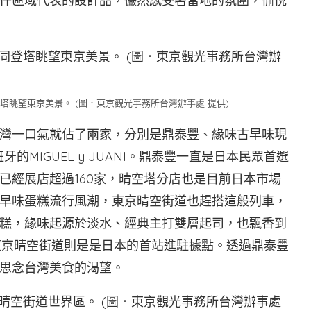
件區域代表的設計品，儼然感受著當地的氛圍，愉悅
眺望東京美景。 (圖．東京觀光事務所台灣辦事處 提供)
灣一口氣就佔了兩家，分別是鼎泰豐、緣味古早味現
班牙的MIGUEL y JUANI。鼎泰豐一直是日本民眾首選
已經展店超過160家，晴空塔分店也是目前日本市場
早味蛋糕流行風潮，東京晴空街道也趕搭這般列車，
蛋糕，緣味起源於淡水、經典主打雙層起司，也飄香到
東京晴空街道則是是日本的首站進駐據點。透過鼎泰豐
思念台灣美食的渴望。