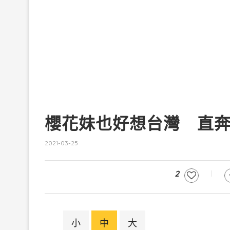
櫻花妹也好想台灣 直
2021-03-25
2
小
中
大