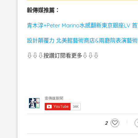
毅傳媒推薦：
青木淳+Peter Marino水感翻新東京銀座L
設計顛覆力 北美館藝術商店&兩廳院表演藝
⇩⇩⇩按讚訂閱看更多⇩⇩⇩
2