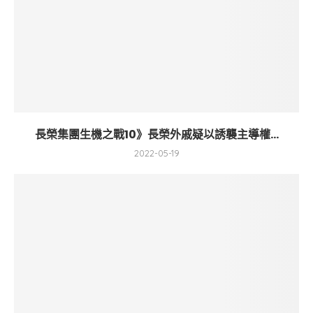
長榮集團生機之戰10》長榮外戚疑以誘襲主導權...
2022-05-19