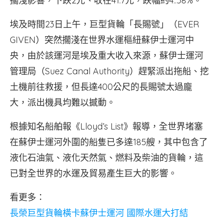
擱淺影響，下跌2元、收在41.7元，跌幅約4..58%。
埃及時間23日上午，巨型貨輪「長賜號」（EVER
GIVEN）突然擱淺在世界水運樞紐蘇伊士運河中
央，由於該運河是埃及重大收入來源，蘇伊士運河
管理局（Suez Canal Authority）趕緊派出拖船、挖
土機前往救援，但長達400公尺的長賜號太過龐
大，派出機具均難以撼動。
根據知名船舶報《Lloyd’s List》報導，全世界堵塞
在蘇伊士運河外圍的船隻已多達185艘，其中包含了
液化石油氣、液化天然氣、燃料及柴油的貨輪，這
已對全世界的水運及貿易產生巨大的影響。
看更多：
長榮巨型貨輪橫卡蘇伊士運河 國際水運大打結