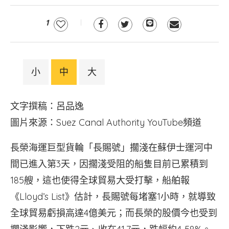
1
小
中
大
文字撰稿：呂品逸
圖片來源：Suez Canal Authority YouTube頻道
長榮海運巨型貨輪「長賜號」擱淺在蘇伊士運河中
間已進入第3天，因擱淺受阻的船隻目前已累積到
185艘，這也使得全球貿易大受打擊，船舶報
《Lloyd’s List》估計，長賜號每堵塞1小時，就導致
全球貿易虧損高達4億美元；而長榮的股價今也受到