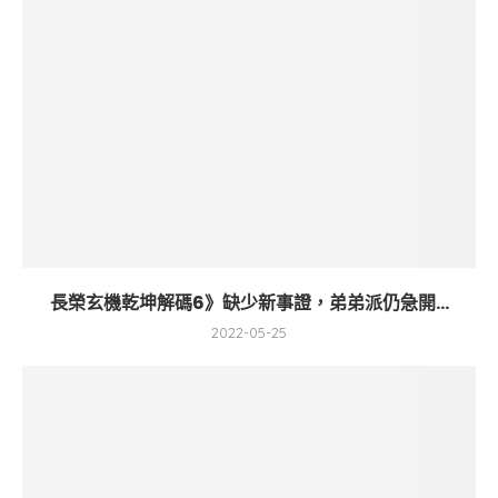
長榮玄機乾坤解碼6》缺少新事證，弟弟派仍急開...
2022-05-25