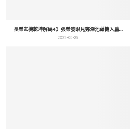
長榮玄機乾坤解碼4》張榮發眼見鄭深池藉機入扁...
2022-05-25