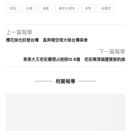
埃及
水運
海運
蘇伊士運河
長榮
長賜號
上一篇報導
櫻花妹也好想台灣 直奔晴空塔大啖台灣美食
下一篇報導
青果大王老臣爆侵占逃稅12.5億 老臣陳清福遭搜索約談
相關報導