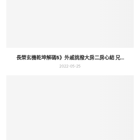
長榮玄機乾坤解碼5》外戚挑撥大房二房心結 兄...
2022-05-25