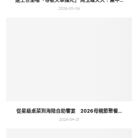
遭王世堅嗆「等被火車撞死」 周玉蔻火大：黨中...
2026-05-06
從星級桌菜到海陸自助饗宴 2026母親節聚餐...
2026-04-21