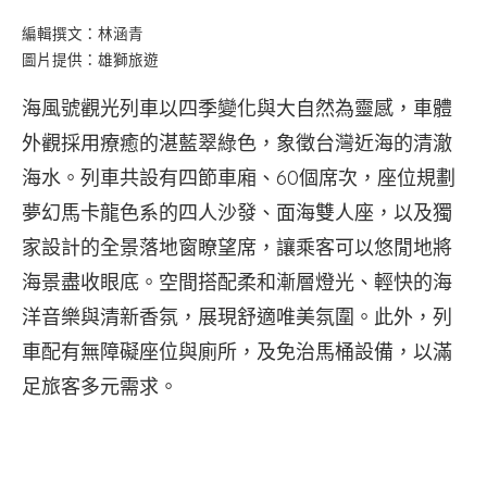
編輯撰文：林涵青
圖片提供：雄獅旅遊
海風號觀光列車以四季變化與大自然為靈感，車體
外觀採用療癒的湛藍翠綠色，象徵台灣近海的清澈
海水。列車共設有四節車廂、60個席次，座位規劃
夢幻馬卡龍色系的四人沙發、面海雙人座，以及獨
家設計的全景落地窗瞭望席，讓乘客可以悠閒地將
海景盡收眼底。空間搭配柔和漸層燈光、輕快的海
洋音樂與清新香氛，展現舒適唯美氛圍。此外，列
車配有無障礙座位與廁所，及免治馬桶設備，以滿
足旅客多元需求。