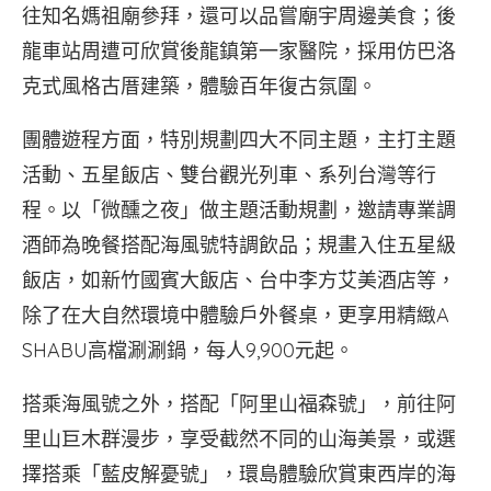
往知名媽祖廟參拜，還可以品嘗廟宇周邊美食；後
龍車站周遭可欣賞後龍鎮第一家醫院，採用仿巴洛
克式風格古厝建築，體驗百年復古氛圍。
團體遊程方面，特別規劃四大不同主題，主打主題
活動、五星飯店、雙台觀光列車、系列台灣等行
程。以「微醺之夜」做主題活動規劃，邀請專業調
酒師為晚餐搭配海風號特調飲品；規畫入住五星級
飯店，如新竹國賓大飯店、台中李方艾美酒店等，
除了在大自然環境中體驗戶外餐桌，更享用精緻A
SHABU高檔涮涮鍋，每人9,900元起。
搭乘海風號之外，搭配「阿里山福森號」，前往阿
里山巨木群漫步，享受截然不同的山海美景，或選
擇搭乘「藍皮解憂號」，環島體驗欣賞東西岸的海