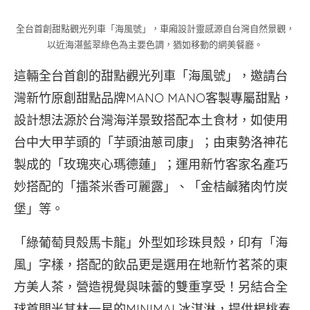
全台首創甜點觀光列車「海風號」，車廂設計靈感源自台灣自然景觀，
以近海湛藍翠綠色為主要色調，猶如移動的網美餐廳。
這輛全台首創的甜點觀光列車「海風號」，邀請台
灣新竹原創甜點品牌MANO MANO客製專屬甜點，
設計想法源於台灣海洋景致搭配本土食材，如使用
台中大甲芋頭的「芋頭油蔥司康」；由東勢洛神花
製成的「玫瑰夾心瑪德蓮」；運用新竹客家名產巧
妙搭配的「擂茶米香可麗露」、「金桔鹹豬肉竹炭
堡」等。
「綠葡萄貝殼馬卡龍」外型如珍珠貝殼，印有「海
風」字樣，搭配的飲品更是選用在地新竹茗茶的東
方美人茶，營造視覺與味蕾的雙重享受！另結合全
球首間米其林一星的MINIMAL冰淇淋，提供楊桃春