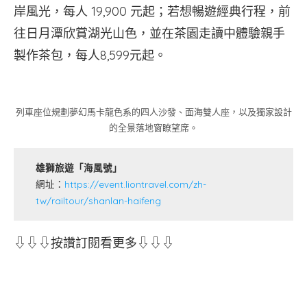
岸風光，每人 19,900 元起；若想暢遊經典行程，前
往日月潭欣賞湖光山色，並在茶園走讀中體驗親手
製作茶包，每人8,599元起。
列車座位規劃夢幻馬卡龍色系的四人沙發、面海雙人座，以及獨家設計
的全景落地窗瞭望席。
雄獅旅遊「海風號」
網址：
https://event.liontravel.com/zh-
tw/railtour/shanlan-haifeng
⇩⇩⇩按讚訂閱看更多⇩⇩⇩