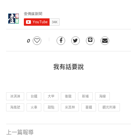
0
我有話要說
冰淇淋
台鐵
大甲
後龍
新埔
海線
海風號
火車
甜點
米其林
臺鐵
觀光列車
上一篇報導