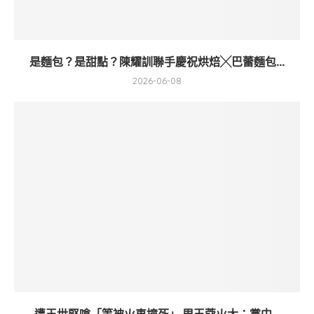
是麵包？是甜點？陳耀訓聯手慶祝烘焙╳巴蕾麵包...
2026-06-08