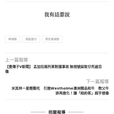
我有話要說
幹細胞
頭髮變白
黑色素細胞
上一篇報導
【壹傳子V新聞】 孟加拉兩列車對撞事故 無視號誌致廿死逾百
傷
下一篇報導
米其林一星輕鬆吃 引進Westholme澳洲精品和牛 教父牛
排再進化！讓「紐約客」超乎想像
相關報導