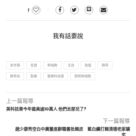
1
我有話要說
吳世揚
宣捷
幹細胞
生技
胎盤
臍帶
臍帶血
製藥
醫療科技展
間質幹細胞
上一篇報導
美科技業今年裁員逾10萬人 他們去那兒了?
下一篇報導
趙少康秀空白中廣董座辭職書批賴皮 藍白續打賴清德老家礦
宅