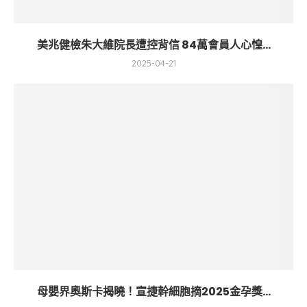
美兆健檢朱大維院長遭控背信 84萬會員人心惶...
2025-04-21
母嬰界奧斯卡揭曉！宣捷幹細胞摘2025金孕獎...