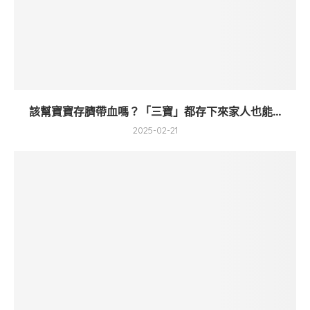
該幫寶寶存臍帶血嗎？「三寶」都存下來家人也能...
2025-02-21