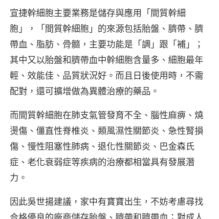
宣捷幹細胞主要業務是儲存與應用「間質幹細
胞」，「間質幹細胞」的來源包括胎盤、臍帶、臍
帶血、脂肪、骨髓，主要功能是「調」跟「補」；
其中又以胎盤和臍帶血中幹細胞含量多、細胞最年
輕、效能佳、品質狀況好。而且日後使用時，不需
配對，還可擴增做為異體治療的藥品。
而間質幹細胞在肺支氣管發育不全、腦性麻痹、燒
燙傷、僵直性脊椎炎、類風濕性關節炎、急性腎損
傷、慢性阻塞性肺病、退化性關節炎、巴金森氏
症、老化衰弱症等疾病的治療都相當具有發展潛
力。
因此吳世揚建議，家中有寶寶出生，不妨考慮尋找
合格優良的廠商儲存胎盤、臍帶和臍帶血；對成人