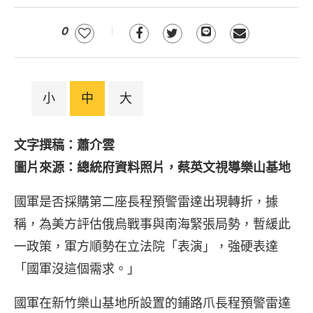
0
小
中
大
文字撰稿：蕭介雲
圖片來源：總統府資料照片，蔡英文視導樂山基地
國軍是否採購第二座長程預警雷達出現轉折，據
稱，為美方評估俄烏戰事與南海緊張局勢，暫緩此
一政策，軍方順勢在立法院「表演」，強硬表達
「國軍沒這個需求。」
國軍在新竹樂山基地所設置的鋪路爪長程預警雷達