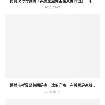
南韓央行行長稱「美施壓亞洲各國貨幣升值」 中...
2025-05-07
遭林沛祥質疑美國房產 沈伯洋嗆：有美國房產就...
2025-02-17