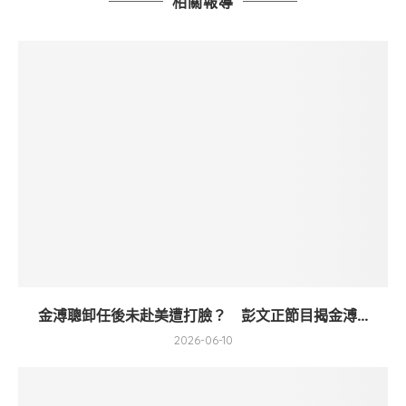
相關報導
金溥聰卸任後未赴美遭打臉？ 彭文正節目揭金溥...
2026-06-10