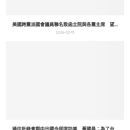
美國跨黨派國會議員聯名致函立院與各黨主席 望...
2026-02-13
過往批綠會期中出國今卻突訪美 黃國昌：為了台...