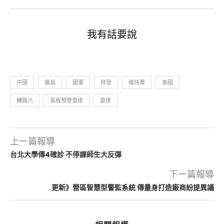
我有話要說
中國
俄烏
國軍
拜登
維持費
美國
鋪路爪
長程預警雷達
雷達
上一篇報導
台北大學傳4確診 不停課師生大反彈
下一篇報導
更新》營區智慧型警監系統 傳量身打造廠商紛提異議