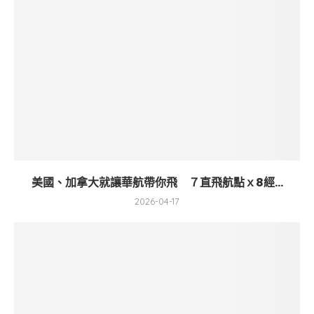
美國、加拿大就讓華航帶你飛 ７直飛航點ｘ8經...
2026-04-17