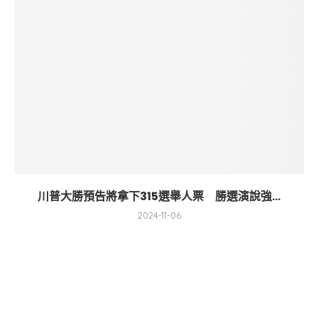
川普大勝預告將拿下315選舉人票 勝選演說強...
2024-11-06