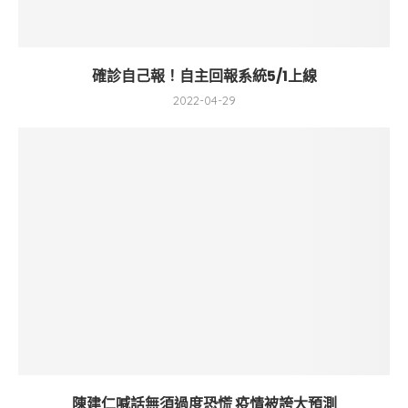
確診自己報！自主回報系統5/1上線
2022-04-29
陳建仁喊話無須過度恐慌 疫情被誇大預測