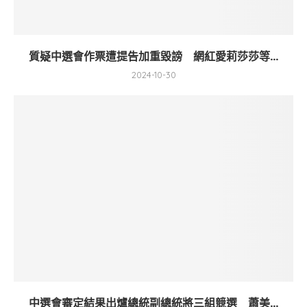
質疑中選會作票遭提告加重毀謗 網紅愛莉莎莎等...
2024-10-30
中選會審定結果出爐總統副總統將三組競選 蕭美...