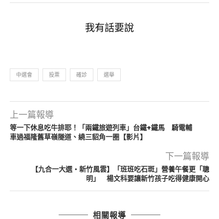
我有話要說
中選會
投票
確診
選舉
上一篇報導
等一下休息吃牛排耶！「兩鐵旅遊列車」台鐵+鐵馬 騎電輔
車過福隆舊草嶺隧道、繞三貂角一圈【影片】
下一篇報導
【九合一大選・新竹風雲】「班班吃石斑」營養午餐更「聰
明」 楊文科要讓新竹孩子吃得健康開心
相關報導