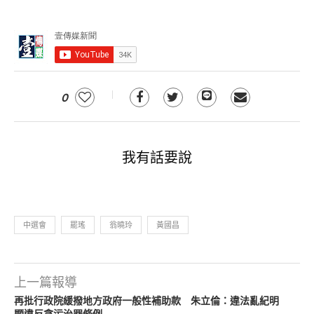
0
我有話要說
中選會
罷瑤
翁曉玲
黃國昌
上一篇報導
再批行政院緩撥地方政府一般性補助款 朱立倫：違法亂紀明