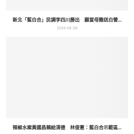
新北「藍白合」民調李四川勝出 願當母雞送白營...
2026-04-28
辣椒水案黃國昌賴給清德 林俊憲：藍白合示範區...