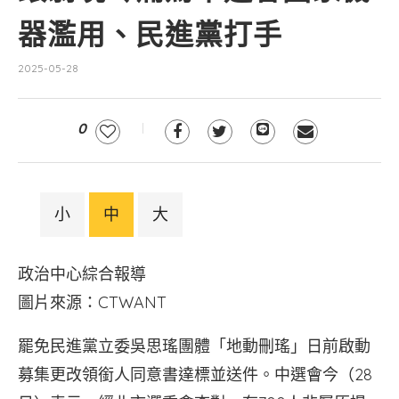
器濫用、民進黨打手
2025-05-28
0
小
中
大
政治中心綜合報導
圖片來源：CTWANT
罷免民進黨立委吳思瑤團體「地動刪瑤」日前啟動
募集更改領銜人同意書達標並送件。中選會今（28