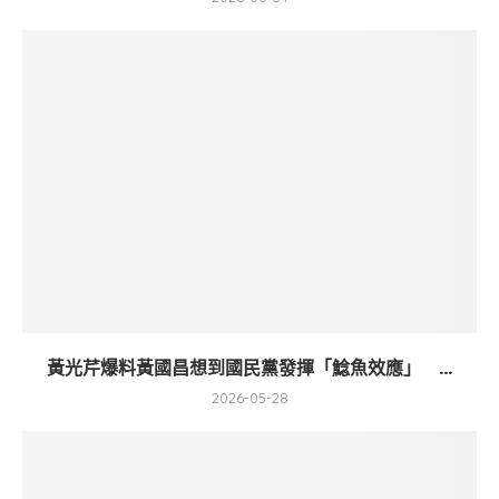
黃光芹爆料黃國昌想到國民黨發揮「鯰魚效應」 ...
2026-05-28