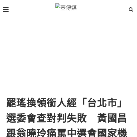
罷瑤換領銜人經「台北市」
選委會查對判失敗 黃國昌
跟翁曉玲痛罵中選會國家機