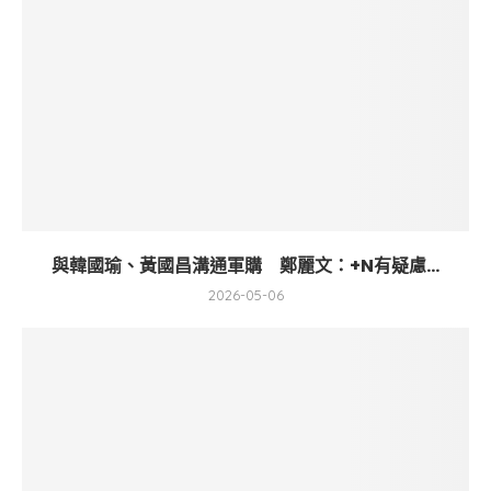
與韓國瑜、黃國昌溝通軍購 鄭麗文：+N有疑慮...
2026-05-06