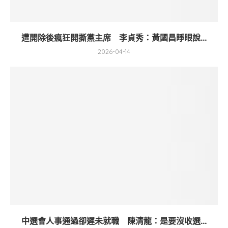
遭開除後瘋狂開撕黨主席 李貞秀：黃國昌睜眼說...
2026-04-14
中選會人事通過卻遲未就職 陳清龍：是要沒收選...