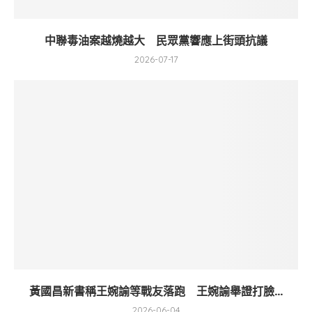
中聯毒油案越燒越大 民眾黨響應上街頭抗議
2026-07-17
黃國昌新書稱王婉諭等戰友落跑 王婉諭舉證打臉...
2026-06-04