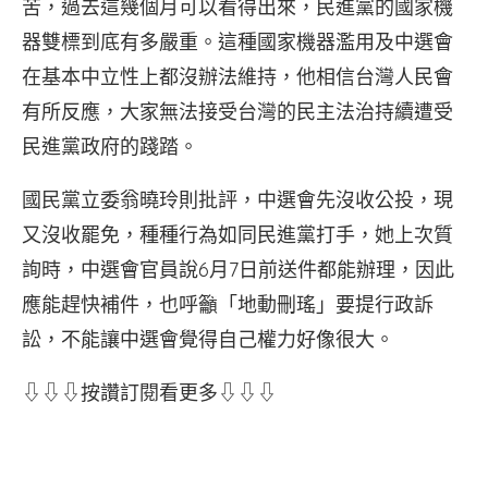
苦，過去這幾個月可以看得出來，民進黨的國家機
器雙標到底有多嚴重。這種國家機器濫用及中選會
在基本中立性上都沒辦法維持，他相信台灣人民會
有所反應，大家無法接受台灣的民主法治持續遭受
民進黨政府的踐踏。
國民黨立委翁曉玲則批評，中選會先沒收公投，現
又沒收罷免，種種行為如同民進黨打手，她上次質
詢時，中選會官員說6月7日前送件都能辦理，因此
應能趕快補件，也呼籲「地動刪瑤」要提行政訴
訟，不能讓中選會覺得自己權力好像很大。
⇩⇩⇩按讚訂閱看更多⇩⇩⇩