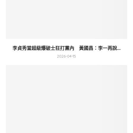
李貞秀當超級爆破士狂打黨內 黃國昌：李一再說...
2026-04-15