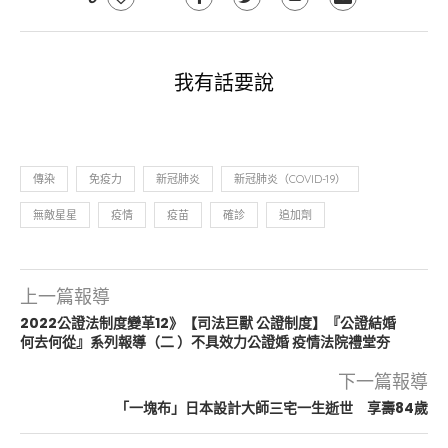
我有話要說
傳染
免疫力
新冠肺炎
新冠肺炎（COVID-19）
無敵星星
疫情
疫苗
確診
追加劑
上一篇報導
2022公證法制度變革12》【司法巨獸 公證制度】『公證結婚
何去何從』系列報導（二 ）不具效力公證婚 疫情法院禮堂夯
下一篇報導
「一塊布」日本設計大師三宅一生逝世 享壽84歲