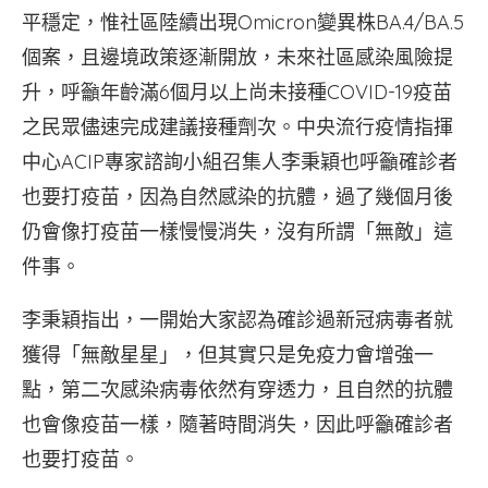
平穩定，惟社區陸續出現Omicron變異株BA.4/BA.5
個案，且邊境政策逐漸開放，未來社區感染風險提
升，呼籲年齡滿6個月以上尚未接種COVID-19疫苗
之民眾儘速完成建議接種劑次。中央流行疫情指揮
中心ACIP專家諮詢小組召集人李秉穎也呼籲確診者
也要打疫苗，因為自然感染的抗體，過了幾個月後
仍會像打疫苗一樣慢慢消失，沒有所謂「無敵」這
件事。
李秉穎指出，一開始大家認為確診過新冠病毒者就
獲得「無敵星星」，但其實只是免疫力會增強一
點，第二次感染病毒依然有穿透力，且自然的抗體
也會像疫苗一樣，隨著時間消失，因此呼籲確診者
也要打疫苗。