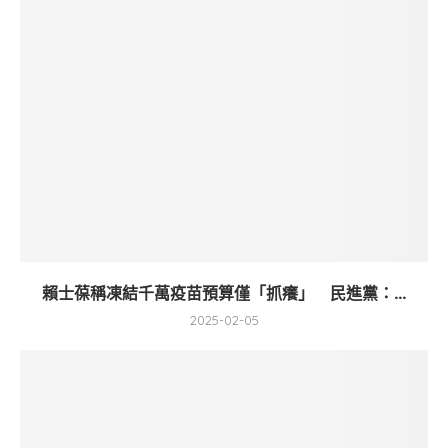
賴士葆稱凍結千萬疫苗預算僅「抓癢」 民進黨：...
2025-02-05