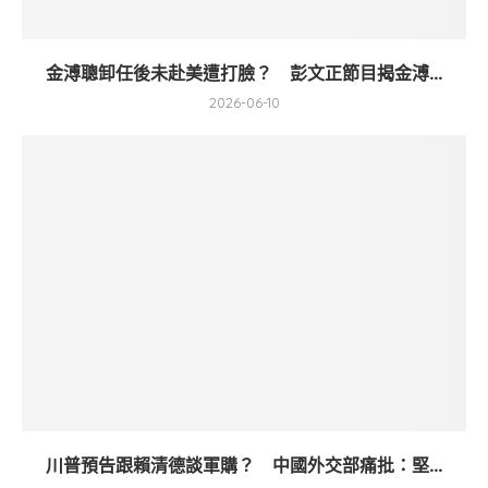
金溥聰卸任後未赴美遭打臉？ 彭文正節目揭金溥...
2026-06-10
川普預告跟賴清德談軍購？ 中國外交部痛批：堅...