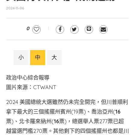
2024-11-06
0
小
中
大
政治中心綜合報導
圖片來源：CTWANT
2024 美國總統大選雖然仍未完全開完，但川普順利
拿下最大的三個搖擺州賓州(19票)、喬治亞州(
16
票)、北卡羅來納州(
16
票)，總選舉人票277票已超
越當選門檻270票。其他剩下的四個搖擺州也都是川