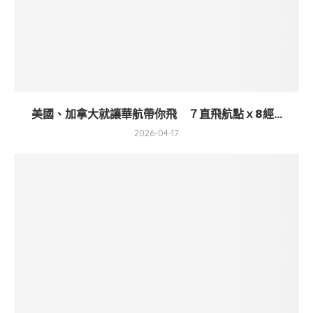
美國、加拿大就讓華航帶你飛 ７直飛航點ｘ8經...
2026-04-17