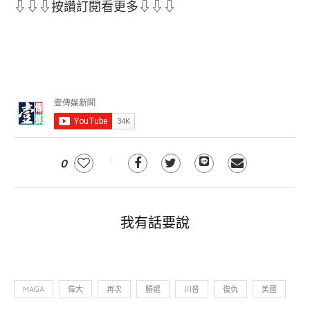
⇩⇩⇩按讚訂閱看更多⇩⇩⇩
0
我有話要說
MAGA
偉大
再次
勝選
川普
復仇
美國