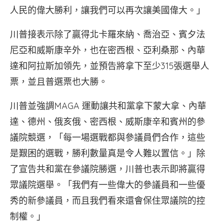
人民的偉大勝利，讓我們可以再次讓美國偉大。」
川普接表示除了贏得北卡羅來納、喬治亞、賓夕法
尼亞和威斯康辛外，也在密西根、亞利桑那、內華
達和阿拉斯加領先，並預告將拿下至少315張選舉人
票，並且普選票也大勝。
川普並強調MAGA 運動讓共和黨拿下蒙大拿、內華
達、德州、俄亥俄、密西根、威斯康辛和賓州的參
議院競選，「每一場選戰都與參議員們合作，這些
是艱困的選戰，勝利數量真是令人難以置信。」除
了宣告共和黨在參議院勝選，川普也表示即將贏得
眾議院選舉。「我們有一些偉大的參議員和一些優
秀的新參議員，而且我們看來還會保住眾議院的控
制權。」