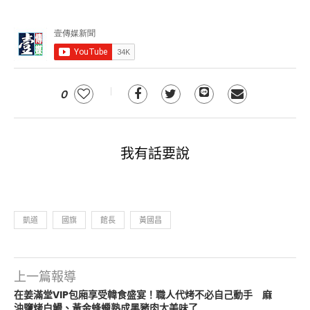
0
我有話要說
凱道
國旗
館長
黃國昌
上一篇報導
在姜滿堂VIP包廂享受韓食盛宴！職人代烤不必自己動手 麻
油鹽烤白鰻、黃金蜂蠟熟成黑豬肉太美味了