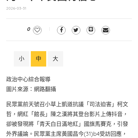
2026-03-31
0
小
中
大
政治中心綜合報導
圖片來源：網路翻攝
民眾黨前天號召小草上凱道抗議「司法迫害」柯文
哲，網紅「館長」陳之漢將其登台影片上傳抖音，
卻被發現將「青天白日滿地紅」國旗馬賽克，引發
外界議論。民眾黨主席黃國昌今(31)b4受訪回應，