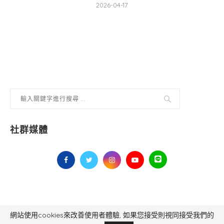
2026-04-17
社群媒體
網站使用cookies來改善使用者體驗, 如果您接受則視同接受我們的
毅傳媒控股股份有限公司 版權所有，非經授權，不得轉載 All Right Reserved.
Yi Media Inc.
電話：02-8791-8559