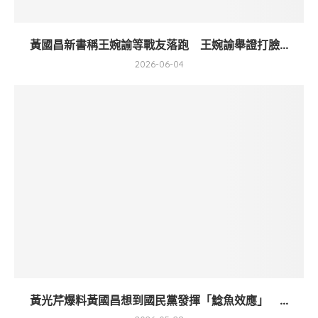
黃國昌新書稱王婉諭等戰友落跑 王婉諭舉證打臉...
2026-06-04
黃光芹爆料黃國昌想到國民黨發揮「鯰魚效應」 ...