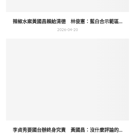
辣椒水案黃國昌賴給清德 林俊憲：藍白合示範區...
2026-04-20
李貞秀要國台辦終身究責 黃國昌：沒什麼評論的...