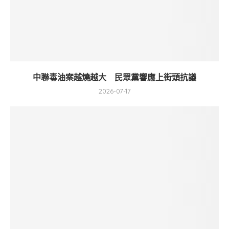
中聯毒油案越燒越大 民眾黨響應上街頭抗議
2026-07-17