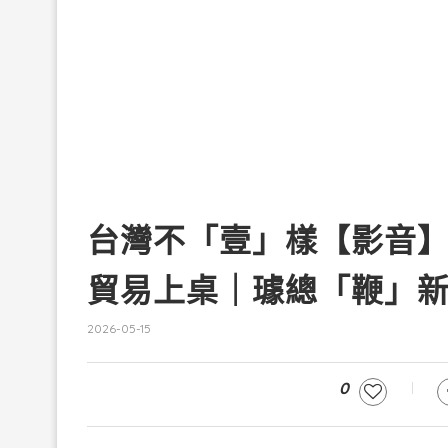
台灣不「壹」樣【影音
貿易上桌｜璩總「鞭」
2026-05-15
0