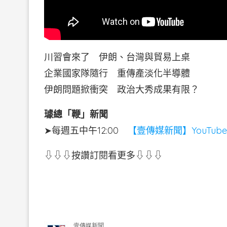
川習會來了 伊朗、台灣與貿易上桌
企業國家隊隨行 重傳產淡化半導體
伊朗問題掀衝突 政治大秀成果有限？
璩總「鞭」新聞
➤每週五中午12:00
【壹傳媒新聞】YouTub
⇩⇩⇩按讚訂閱看更多⇩⇩⇩