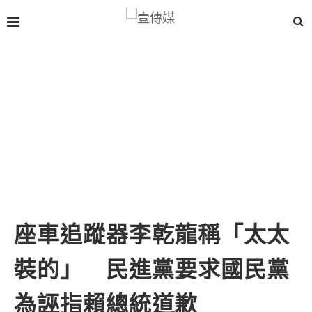
座車追蹤器李乾龍稱「太太
裝的」 民進黨要求國民黨
為誣指賴總統道歉