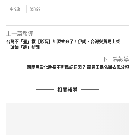
李乾龍
追蹤器
上一篇報導
台灣不「壹」樣【影音】川習會來了！伊朗、台灣與貿易上桌
｜璩總「鞭」新聞
下一篇報導
國民黨彰化縣長不辦民調原因？ 蕭景田點名謝衣鳳父親
相關報導