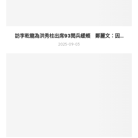
訪李乾龍為洪秀柱出席93閱兵緩頰 鄭麗文：因...
2025-09-03