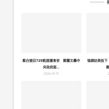
藍白號召725凱道護食安 鄭麗文轟中
強調訪美投下
央政府面...
鄭
2026-07-17