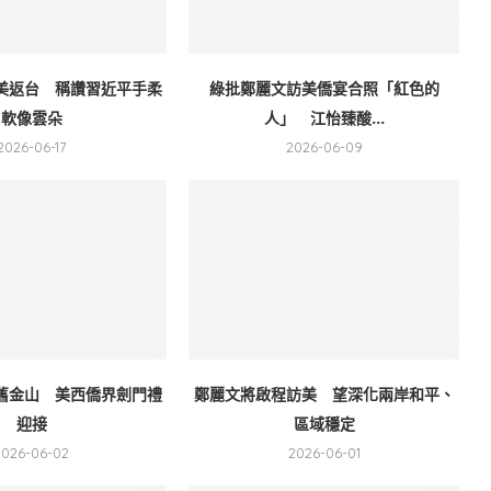
美返台 稱讚習近平手柔
綠批鄭麗文訪美僑宴合照「紅色的
軟像雲朵
人」 江怡臻酸...
2026-06-17
2026-06-09
舊金山 美西僑界劍門禮
鄭麗文將啟程訪美 望深化兩岸和平、
迎接
區域穩定
2026-06-02
2026-06-01