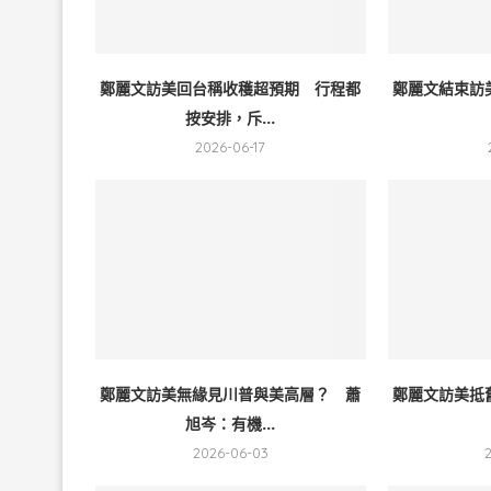
鄭麗文訪美回台稱收穫超預期 行程都
鄭麗文結束訪
按安排，斥...
2026-06-17
鄭麗文訪美無緣見川普與美高層？ 蕭
鄭麗文訪美抵
旭岑：有機...
2026-06-03