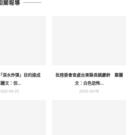
相關報導
「深水炸彈」目的達成
批陸委會查處台東縣長饒慶鈴 鄭麗
麗文：但...
文：白色恐怖...
2026-06-23
2026-06-18