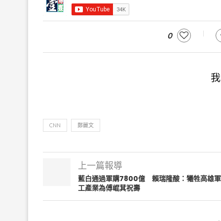
0
我
CNN
鄭麗文
上一篇報導
藍白通過軍購7800億 賴瑞隆酸：犧牲高雄軍
工產業為傅崐萁祝壽