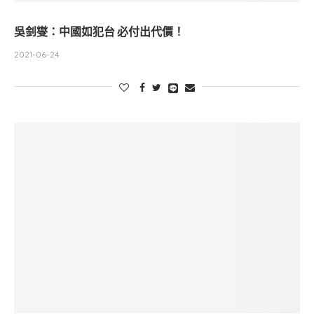
吳釗燮：中國如犯台 必付出代價！
2021-06-24