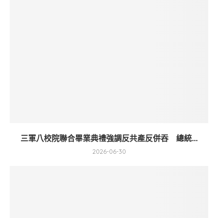
三軍八校院聯合畢業典禮強調反共產反併吞 總統...
2026-06-30