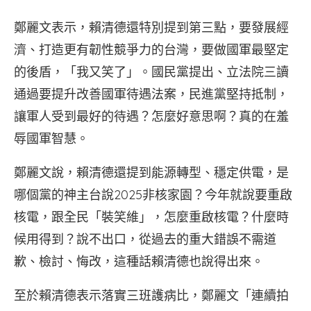
鄭麗文表示，賴清德還特別提到第三點，要發展經
濟、打造更有韌性競爭力的台灣，要做國軍最堅定
的後盾，「我又笑了」。國民黨提出、立法院三讀
通過要提升改善國軍待遇法案，民進黨堅持抵制，
讓軍人受到最好的待遇？怎麼好意思啊？真的在羞
辱國軍智慧。
鄭麗文說，賴清德還提到能源轉型、穩定供電，是
哪個黨的神主台說2025非核家園？今年就說要重啟
核電，跟全民「裝笑維」，怎麼重啟核電？什麼時
候用得到？說不出口，從過去的重大錯誤不需道
歉、檢討、悔改，這種話賴清德也說得出來。
至於賴清德表示落實三班護病比，鄭麗文「連續拍