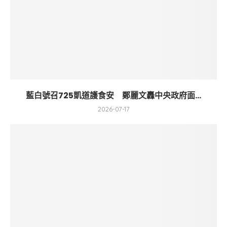
藍白號召725凱道護食安 鄭麗文轟中央政府面...
2026-07-17