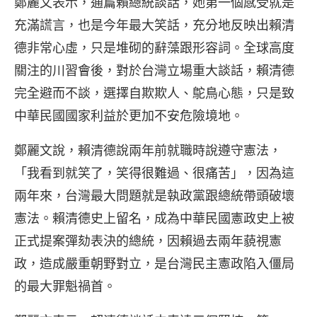
鄭麗文表示，通篇賴總統談話，她第一個感受就是
充滿謊言，也是今年最大笑話，充分地反映出賴清
德非常心虛，只是堆砌的辭藻跟形容詞。全球高度
關注的川習會後，對於台灣立場重大談話，賴清德
完全避而不談，選擇自欺欺人、鴕鳥心態，只是致
中華民國國家利益於更加不安危險境地。
鄭麗文說，賴清德說兩年前就職時說遵守憲法，
「我看到就笑了，笑得很難過、很痛苦」，因為這
兩年來，台灣最大問題就是執政黨跟總統帶頭破壞
憲法。賴清德史上留名，成為中華民國憲政史上被
正式提案彈劾表決的總統，因賴過去兩年藐視憲
政，造成嚴重朝野對立，是台灣民主憲政陷入僵局
的最大罪魁禍首。