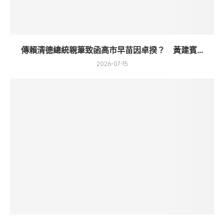
傳賴清德總統親筆致函高市早苗因卓揆？ 黃建賓...
2026-07-15