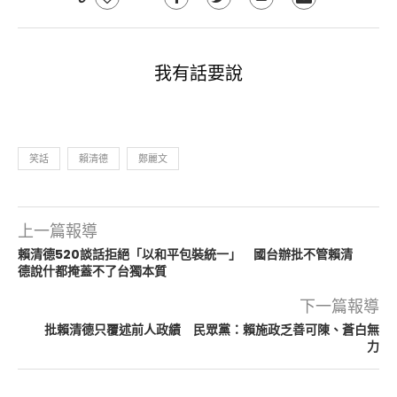
我有話要說
笑話
賴清德
鄭麗文
上一篇報導
賴清德520談話拒絕「以和平包裝統一」 國台辦批不管賴清
德說什都掩蓋不了台獨本質
下一篇報導
批賴清德只覆述前人政績 民眾黨：賴施政乏善可陳、蒼白無
力