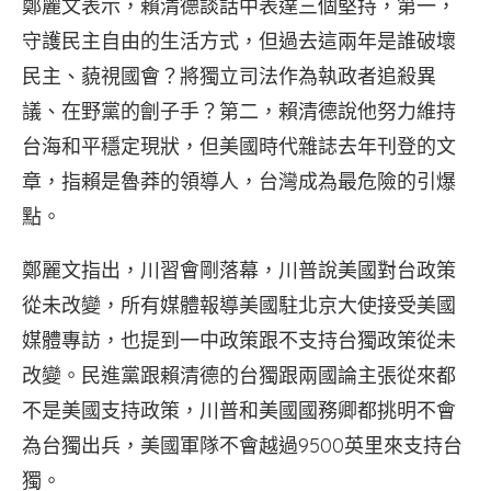
鄭麗文表示，賴清德談話中表達三個堅持，第一，
守護民主自由的生活方式，但過去這兩年是誰破壞
民主、藐視國會？將獨立司法作為執政者追殺異
議、在野黨的劊子手？第二，賴清德說他努力維持
台海和平穩定現狀，但美國時代雜誌去年刊登的文
章，指賴是魯莽的領導人，台灣成為最危險的引爆
點。
鄭麗文指出，川習會剛落幕，川普說美國對台政策
從未改變，所有媒體報導美國駐北京大使接受美國
媒體專訪，也提到一中政策跟不支持台獨政策從未
改變。民進黨跟賴清德的台獨跟兩國論主張從來都
不是美國支持政策，川普和美國國務卿都挑明不會
為台獨出兵，美國軍隊不會越過9500英里來支持台
獨。