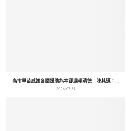
高市早苗感謝各國援助熊本卻漏賴清德 陳其邁：...
2026-07-31