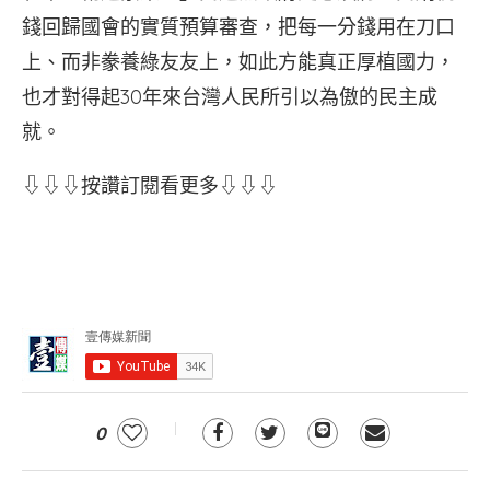
錢回歸國會的實質預算審查，把每一分錢用在刀口
上、而非豢養綠友友上，如此方能真正厚植國力，
也才對得起30年來台灣人民所引以為傲的民主成
就。
⇩⇩⇩按讚訂閱看更多⇩⇩⇩
0