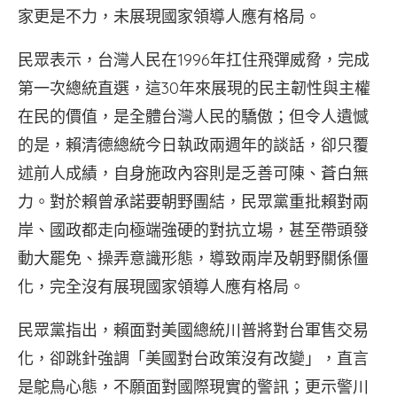
家更是不力，未展現國家領導人應有格局。
民眾表示，台灣人民在1996年扛住飛彈威脅，完成
第一次總統直選，這30年來展現的民主韌性與主權
在民的價值，是全體台灣人民的驕傲；但令人遺憾
的是，賴清德總統今日執政兩週年的談話，卻只覆
述前人成績，自身施政內容則是乏善可陳、蒼白無
力。對於賴曾承諾要朝野團結，民眾黨重批賴對兩
岸、國政都走向極端強硬的對抗立場，甚至帶頭發
動大罷免、操弄意識形態，導致兩岸及朝野關係僵
化，完全沒有展現國家領導人應有格局。
民眾黨指出，賴面對美國總統川普將對台軍售交易
化，卻跳針強調「美國對台政策沒有改變」，直言
是鴕鳥心態，不願面對國際現實的警訊；更示警川