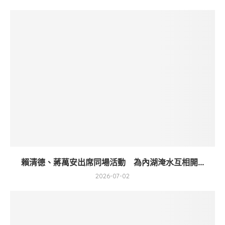
賴清德、蔣萬安出席同場活動 為內湖淹水互相開...
2026-07-02