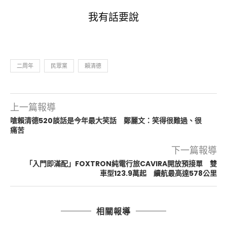
我有話要說
二周年
民眾黨
賴清德
上一篇報導
嗆賴清德520談話是今年最大笑話 鄭麗文：笑得很難過、很
痛苦
下一篇報導
「入門即滿配」FOXTRON純電行旅CAVIRA開放預接單 雙
車型123.9萬起 續航最高達578公里
相關報導