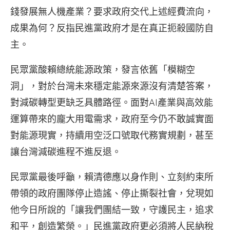
錢發展無人機產業？要求政府交代上述經費流向，
成果為何？反指民進黨政府才是在真正扼殺國防自
主。
民眾黨酸賴總統能源政策，發言依舊「模糊空
洞」，對於台灣未來穩定能源來源沒有清楚答案，
對減碳轉型更缺乏具體路徑。面對AI產業與高效能
運算帶來的龐大用電需求，政府至今仍不敢誠實面
對能源現實，持續用空泛口號取代務實規劃，甚至
讓台灣減碳進程不進反退。
民眾黨最後呼籲，賴清德應以身作則、立刻約束所
帶領的政府團隊停止造謠、停止撕裂社會，兌現如
他今日所說的「讓我們團結一致，守護民主，追求
和平，創造繁榮。」民進黨政府更必須將人民納稅