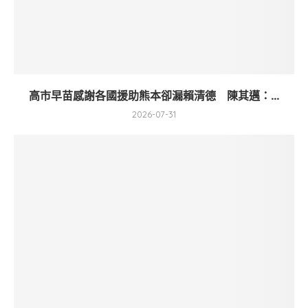
高市早苗感謝各國援助熊本卻漏賴清德 陳其邁：...
2026-07-31