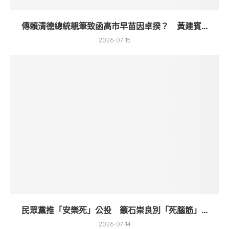
傳賴清德總統親筆致函高市早苗因卓揆？ 黃建賓...
2026-07-15
民眾黨推「安樂死」公投 籲石崇良別「死腦筋」...
2026-07-14