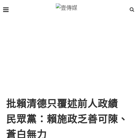
批賴清德只覆述前人政績
民眾黨：賴施政乏善可陳、
蒼白無力