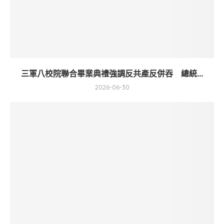
三軍八校院聯合畢業典禮強調反共產反併吞 總統...
2026-06-30