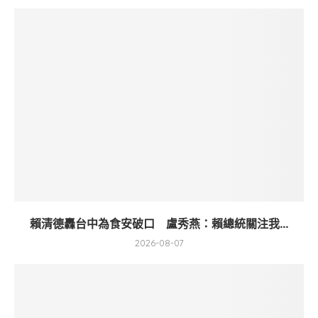
賴清德轟台中為食安破口 盧秀燕：賴總統關注我...
2026-08-07