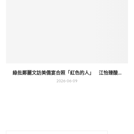
綠批鄭麗文訪美僑宴合照「紅色的人」 江怡臻酸...
2026-06-09