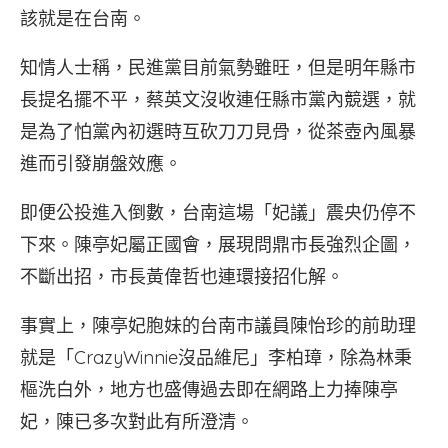
該就是在台南。
知情人士稱，民進黨目前氣勢雖旺，但是明年縣市
長提名擺不平，蔡英文沒收連任縣市黨內競選，就
是為了怕黨內初選時互砍刀刀見骨，從茶壺內風暴
進而引發崩盤效應。
即便公投進入倒數，台南這場「妃議」震央仍停不
下來。陳亭妃屬正國會，展現問鼎市長強烈企圖，
不斷出招，市長黃偉哲也連環接招化解。
事實上，陳亭妃胞妹的台南市議員陳怡珍的前助理
就是「CrazyWinnie沒品維尼」李柏璋，除為林秉
樞洗白外，地方也盛傳過去即在網路上力捧陳亭
妃，陳已多次對此有所澄清。