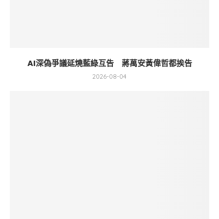
AI深偽爭議延燒藍綠互告 蔣萬安黃偉哲都挨告
2026-08-04