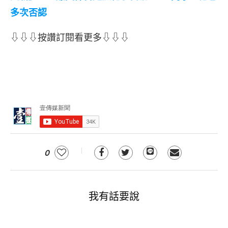
多次否認
⇩⇩⇩按讚訂閱看更多⇩⇩⇩
0
我有話要說