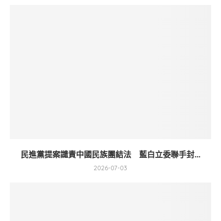
民進黨提案譴責中國民族團結法 藍白立委聯手封...
2026-07-03