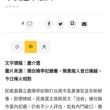
2021-12-17
0
小
中
大
文字撰稿：蕭介雲
圖片來源：擷自陳亭妃臉書，陳黃兩人昔日連線，
今日烽火相對
民進黨籍立委陳亭妃砲打台南市長黃偉哲並非新鮮
事，即便總統、民進黨主席蔡英文「沒收」連任縣
市黨內初選，仍有不少人評估，如有內鬥破口，應