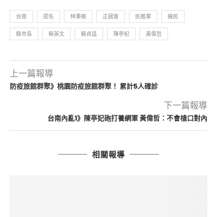
台南
提名
林秉樞
正國會
民進黨
線民
縣市長
蔡英文
蘇貞昌
陳亭妃
黃偉哲
上一篇報導
防疫旅館群聚》桃園防疫旅館群聚！ 累計5人確診
下一篇報導
台南內亂1》陳亭妃砲打養網軍 黃偉哲：不會槍口對內
相關報導