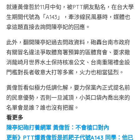
就連黃偉哲於11月中旬，被PTT網友點名，在台大學
生期間代號為「A143」，牽涉線民風暴時，媒體也
拿這題直接去詢問陳亭妃的回應。
此外，翻開陳亭妃過去問政資料，砲轟台南市政府
有關冒名違法爭取體育署預算的區體育會、要求撤
消龍崎月世界水土保持核准公文、台南重陽禮金設
門檻對長者敬意大打等多案，火力也相當猛烈。
黃偉哲看似極力低調化解，要力保黨內正式提名前
的民意優勢，否則一旦滅頂，小英口袋內喬出來的
名單會是誰？誰也沒有把握。
看更多
陳亭妃砲打養網軍 黃偉哲：不會槍口對內
更新》PTT爆黃偉哲是抓耙子代號A143 同學：他已