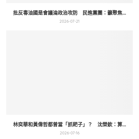
批反毒油國是會議淪政治攻防 民進黨團：籲聚焦...
2026-07-21
林奕華和黃偉哲都曾當「抓耙子」？ 沈榮欽：算...
2026-07-16