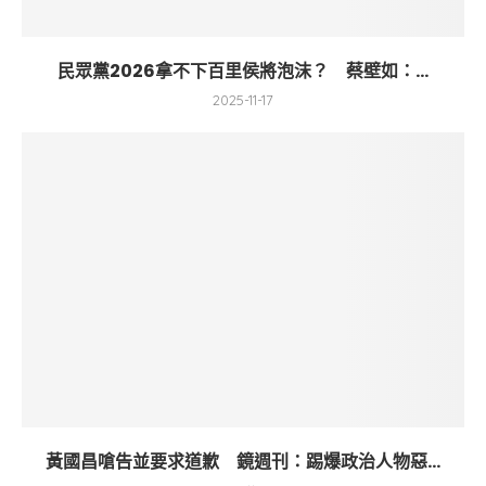
民眾黨2026拿不下百里侯將泡沫？ 蔡壁如：...
2025-11-17
黃國昌嗆告並要求道歉 鏡週刊：踢爆政治人物惡...