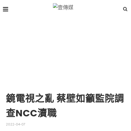
鏡電視之亂 蔡壁如籲監院調
查NCC瀆職
2022-04-07