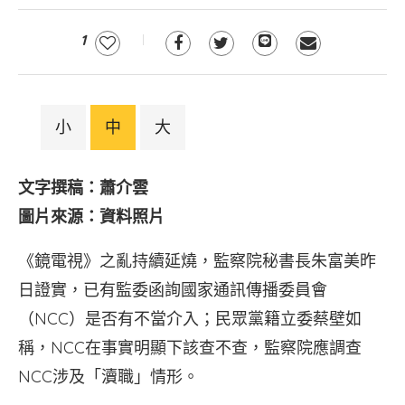
1
小
中
大
文字撰稿：蕭介雲
圖片來源：資料照片
《鏡電視》之亂持續延燒，監察院秘書長朱富美昨
日證實，已有監委函詢國家通訊傳播委員會
（NCC）是否有不當介入；民眾黨籍立委蔡壁如
稱，NCC在事實明顯下該查不查，監察院應調查
NCC涉及「瀆職」情形。