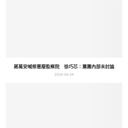
蔣萬安喊修憲廢監察院 徐巧芯：黨團內部未討論
2026-06-24