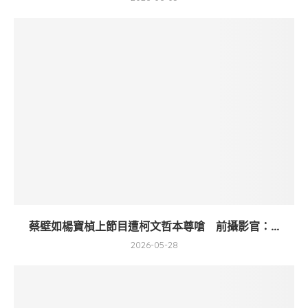
蔡壁如楊寶楨上節目遭柯文哲本尊嗆 前攝影官：...
2026-05-28