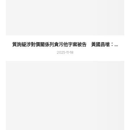
質詢疑涉對價關係列貪污他字案被告 黃國昌嗆：...
2025-11-18