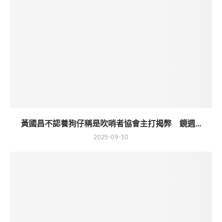
黃國昌不認養狗仔稱是吹哨者協會主打揭弊 鏡週...
2025-09-30