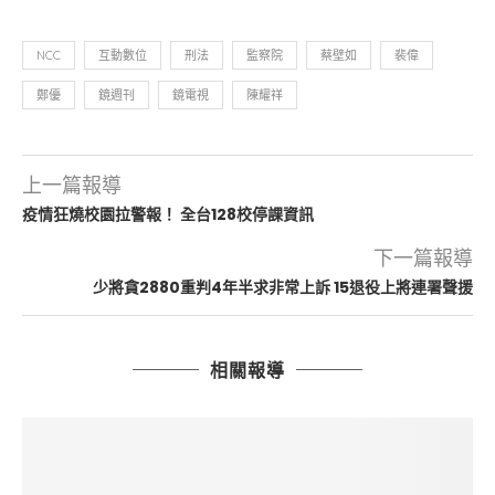
NCC
互動數位
刑法
監察院
蔡壁如
裴偉
鄭優
鏡週刊
鏡電視
陳耀祥
上一篇報導
疫情狂燒校園拉警報！ 全台128校停課資訊
下一篇報導
少將貪2880重判4年半求非常上訴 15退役上將連署聲援
相關報導