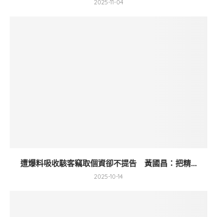
2025-11-04
遭爆料吸收駭客竊取個資卻不提告 黃國昌：把精...
2025-10-14