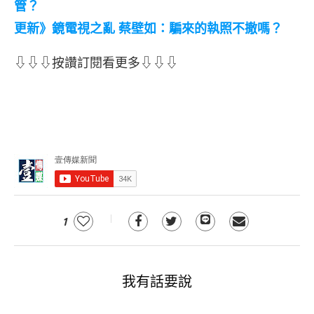
管？
更新》鏡電視之亂 蔡壁如：騙來的執照不撤嗎？
⇩⇩⇩按讚訂閱看更多⇩⇩⇩
1
我有話要說