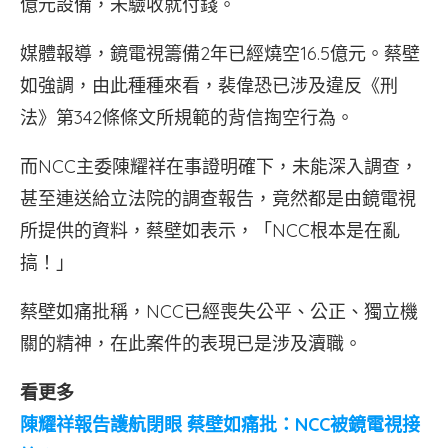
億元設備，未驗收就付錢。
媒體報導，鏡電視籌備2年已經燒空16.5億元。蔡壁
如強調，由此種種來看，裴偉恐已涉及違反《刑
法》第342條條文所規範的背信掏空行為。
而NCC主委陳耀祥在事證明確下，未能深入調查，
甚至連送給立法院的調查報告，竟然都是由鏡電視
所提供的資料，蔡壁如表示，「NCC根本是在亂
搞！」
蔡壁如痛批稱，NCC已經喪失公平、公正、獨立機
關的精神，在此案件的表現已是涉及瀆職。
看更多
陳耀祥報告護航閉眼 蔡壁如痛批：NCC被鏡電視接