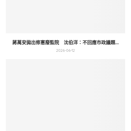
蔣萬安拋出修憲廢監院 沈伯洋：不回應市政議題...
2026-06-12