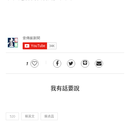
1
我有話要說
520
蔡英文
蘇貞昌