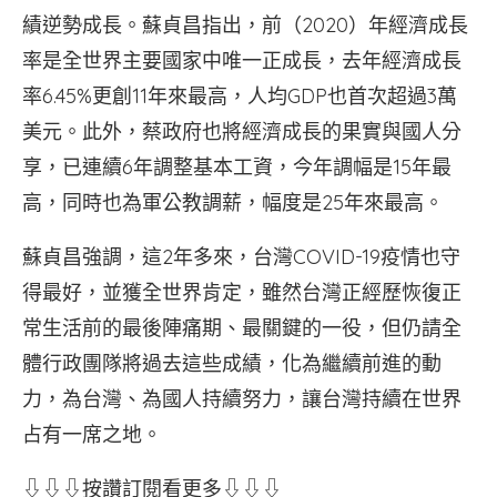
績逆勢成長。蘇貞昌指出，前（2020）年經濟成長
率是全世界主要國家中唯一正成長，去年經濟成長
率6.45%更創11年來最高，人均GDP也首次超過3萬
美元。此外，蔡政府也將經濟成長的果實與國人分
享，已連續6年調整基本工資，今年調幅是15年最
高，同時也為軍公教調薪，幅度是25年來最高。
蘇貞昌強調，這2年多來，台灣COVID-19疫情也守
得最好，並獲全世界肯定，雖然台灣正經歷恢復正
常生活前的最後陣痛期、最關鍵的一役，但仍請全
體行政團隊將過去這些成績，化為繼續前進的動
力，為台灣、為國人持續努力，讓台灣持續在世界
占有一席之地。
⇩⇩⇩按讚訂閱看更多⇩⇩⇩