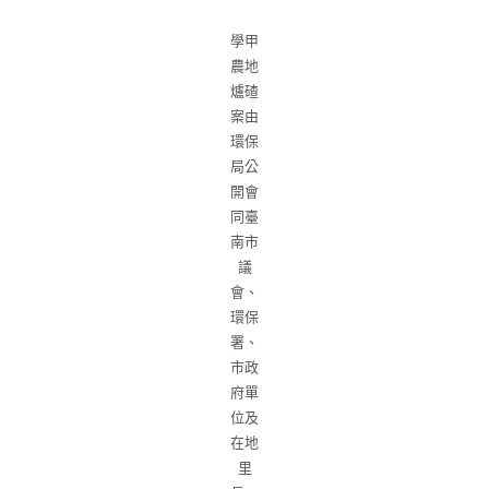
學甲
農地
爐碴
案由
環保
局公
開會
同臺
南市
議
會、
環保
署、
市政
府單
位及
在地
里