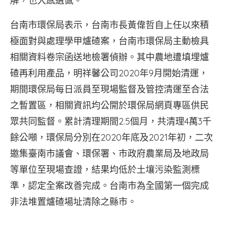
解，也大感遺憾。
台南市環保局表示，台南市長黃偉哲自上任以來積
極面對與處理學甲爐碴案，台南市環保局主動檢具
相關資料卷宗函送地檢署偵辦。其中農地遭填埋爐
碴再利用產品，明祥馨公司2020年9月開始清運，
期間環保局每日派員至現場監督及管控清運至合法
之暫置區，相關資訊均公開於環保局網頁專區供民
眾共同監督。累計清理期間2.5個月，共清理4萬3千
餘公噸，環保局分別在2020年底及2021年初，二次
邀集臺南市議會、環保署、市政府農業局及地政局
等單位至現場查證，結果均低於土壤污染監測標
準，認定全案改善完成。台南市為全國第一個完成
非法堆置爐碴場址清除之縣市。