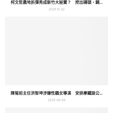
柯文哲農地拆彈秀成新竹大秘寶？ 挖出磚頭、鋼...
2023-12-22
陳菊前主任洪智坤涉嫌性騷女導演 安排摩鐵談公...
2023-06-06