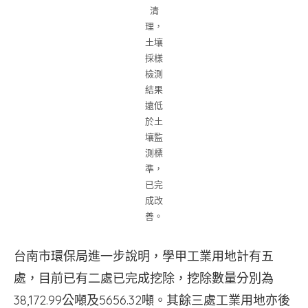
清
理，
土壤
採樣
檢測
結果
遠低
於土
壤監
測標
準，
已完
成改
善。
台南市環保局進一步說明，學甲工業用地計有五
處，目前已有二處已完成挖除，挖除數量分別為
38,172.99公噸及5656.32噸。其餘三處工業用地亦後