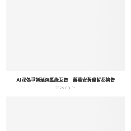
AI深偽爭議延燒藍綠互告 蔣萬安黃偉哲都挨告
2026-08-04