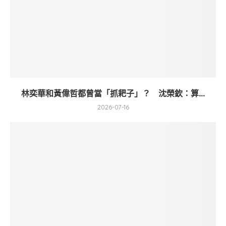
林奕華和黃偉哲都曾當「抓耙子」？ 沈榮欽：算...
2026-07-16