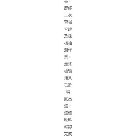
長，
歷經
二次
現場
查證
及採
樣抽
測作
業，
最終
檢驗
結果
已於
1月
底出
爐，
爐碴
粒料
確認
完成