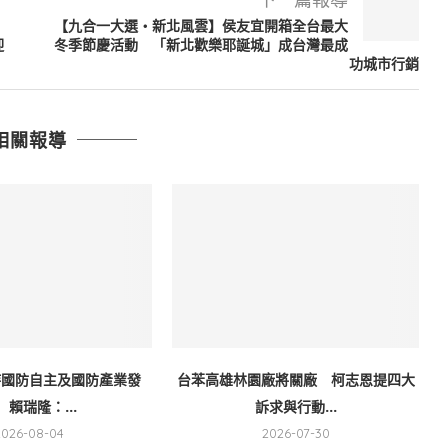
【九合一大選・新北風雲】侯友宜開箱全台最大
迎
冬季節慶活動 「新北歡樂耶誕城」成台灣最成
功城市行銷
相關報導
持國防自主及國防產業發
台苯高雄林園廠將關廠 柯志恩提四大
 賴瑞隆：...
訴求與行動...
2026-08-04
2026-07-30