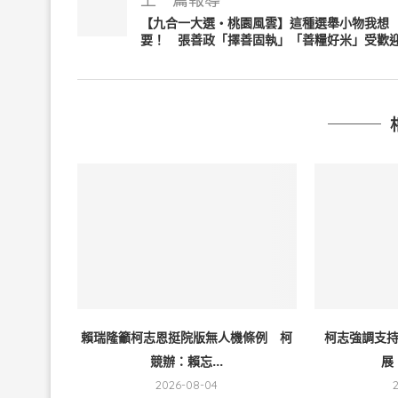
【九合一大選・桃園風雲】這種選舉小物我想
要！ 張善政「擇善固執」「善糧好米」受歡
賴瑞隆籲柯志恩挺院版無人機條例 柯
柯志強調支
競辦：賴忘...
展
2026-08-04