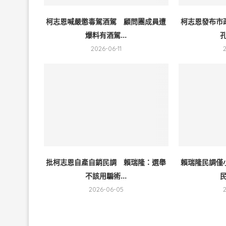
柯志恩喊嚴懲毒駕酒駕 顧問團成員遭
柯志恩發布市
爆料有酒駕...
孔
2026-06-11
批柯志恩自產自銷民調 賴瑞隆：選舉
賴瑞隆民調僅
不該用騙術...
民
2026-06-05