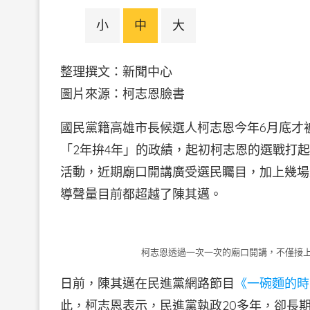
小
中
大
整理撰文：新聞中心
圖片來源：柯志恩臉書
國民黨籍高雄市長候選人柯志恩今年6月底才
「2年拚4年」的政績，起初柯志恩的選戰打
活動，近期廟口開講廣受選民矚目，加上幾場
導聲量目前都超越了陳其邁。
柯志恩透過一次一次的廟口開講，不僅接
日前，陳其邁在民進黨網路節目
《一碗麵的時
此，柯志恩表示，民進黨執政20多年，卻長