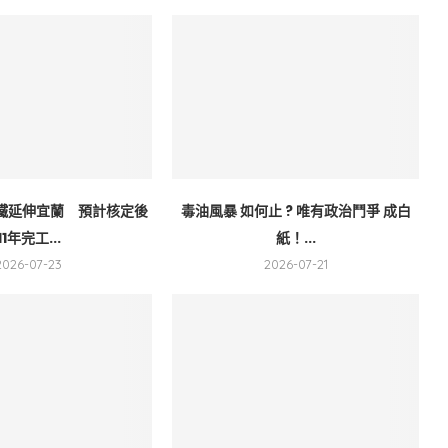
鐵延伸宜蘭 預計核定後
毒油風暴 如何止 ? 唯有政治鬥爭 成白
11年完工...
紙！...
2026-07-23
2026-07-21