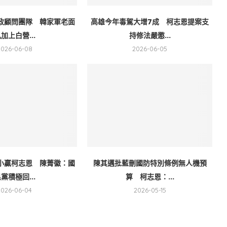
政顧問團隊 韓家軍老面
高雄今年毒駕大增7成 柯志恩提案支
加上白營...
持修法嚴懲...
2026-06-08
2026-06-05
小贏柯志恩 陳菁徽：國
陳其邁批藍刪國防特別條例無人機預
黨積極回...
算 柯志恩：...
2026-06-04
2026-05-15