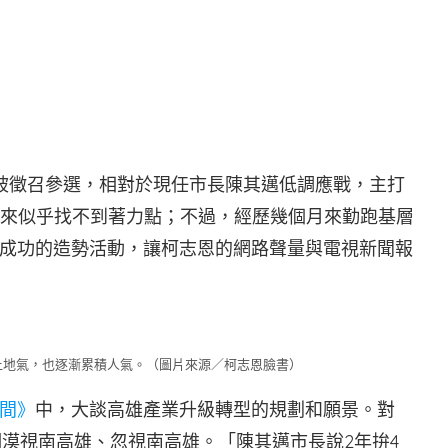
被徵召參選，相對於現任市長陳其邁低調應戰，主打
起來似乎找不到著力點；不過，經歷幾個月來勤跑基層
成功的造勢活動，讓柯志恩的網路聲量與電視新聞報
上地氣，也逐漸累積人氣。（圖片來源／柯志恩臉書）
間》
中，大談高雄產業升級轉型的規劃和願景。對
期漠視南高雄、忽視南高雄。「陳其邁市長說2年拚4