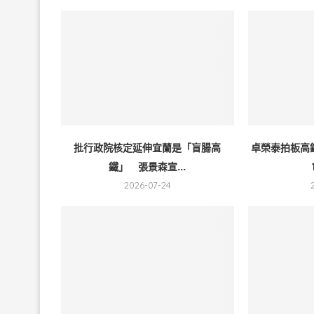
批行政院核定延伸宜蘭是「盲腸高
卓榮泰拍板高
鐵」 張景森宣...
2026-07-24