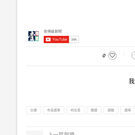
0
我
交通
市長選舉
柯志恩
競選
選戰
選舉
上一篇報導