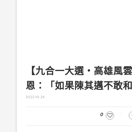
【九合一大選・高雄風
恩：「如果陳其邁不敢
2022-10-26
0