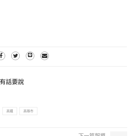
有話要說
高鐵
高雄市
下一篇報導