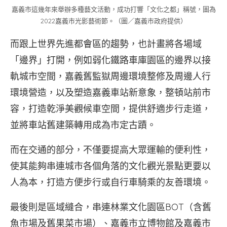
嘉義市這幾年來舉辦多種藝文活動，成功打響「文化之都」稱號，圖為
2022嘉義市光影藝術節。（圖／嘉義市政府提供）
而跟上世界先進都會區的趨勢，也計畫將各場域
「邊界」打開，例如弱化鐵路車庫園區的邊界以接
軌城市空間，嘉義舊監獄周邊環境整修及周邊人行
環境營造，以及塑造嘉義車站新意象，整頓站前市
容，打造乾淨美觀候車空間，提供舒適步行走道，
並將車站舊建築轉用成為市定古蹟。
而在交通的部分，不僅要提高大眾運輸的便利性，
使其能夠串連城市各個角落的文化觀光景點更要以
人為本，打造方便步行或自行車騎乘的友善環境。
最後則是區域縫合，串連林業文化園區BOT（含舊
魚市場及舊果菜市場）、嘉義市立博物館及嘉義市