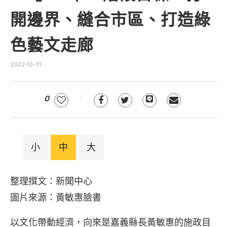
開邊界、縫合市區、打造綠
色藝文走廊
2022-10-31
0
小
中
大
整理撰文：新聞中心
圖片來源：黃敏惠臉書
以文化帶動經濟，向來是嘉義縣長黃敏惠的施政目