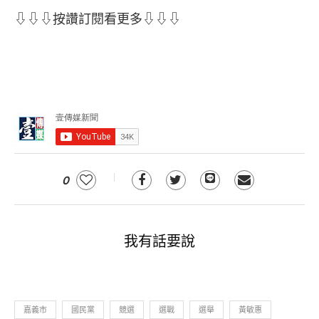
⇩⇩⇩按讚訂閱看更多⇩⇩⇩
0
我有話要說
嘉義市
國民黨
競選
選戰
選舉
黃敏惠