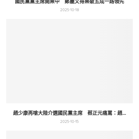
國民黨黨主席開票中 鄭麗文得票破五成一路領先
2025-10-18
趙少康再嗆大陸介選國民黨主席 蔡正元痛罵：趙...
2025-10-15