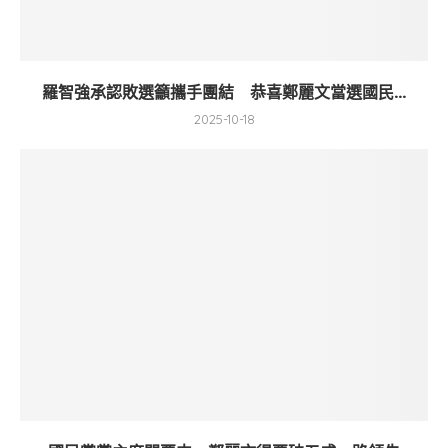
羅智強承認敗選籲攜手團結 恭喜鄭麗文當選國民...
2025-10-18