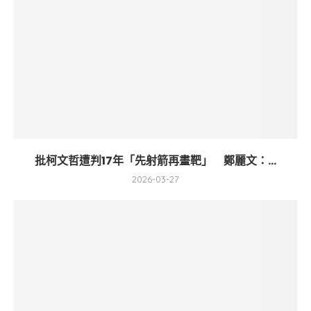
批柯文哲遭判17年「先射箭再畫靶」 鄭麗文：...
2026-03-27