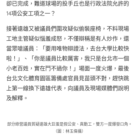
卻已完成，難道球場的投手丘也是行政法院允許的
14項公安工項之一？
接著遠雄又被議員們圍攻疑似偷裝座椅，不料現場
工地主管疑似惱羞成怒，不僅辯稱是有人炒作，還
當眾嗆議員：「要用唯物辯證法，去台大學比較快
啦！」、「你是議員比較厲害，我只是台北市一個
小老百姓，實在鬥不過你！」場面一度火爆，最後
台北文化體育園區籌備處官員見苗頭不對，趕快跳
上第一線換下遠雄代表，向議員及現場媒體們說明
及解釋。
部分綠營議員質疑遠雄大巨蛋是假公安、真動工，雙方一度爆發口角。
（圖：林玉偉攝）