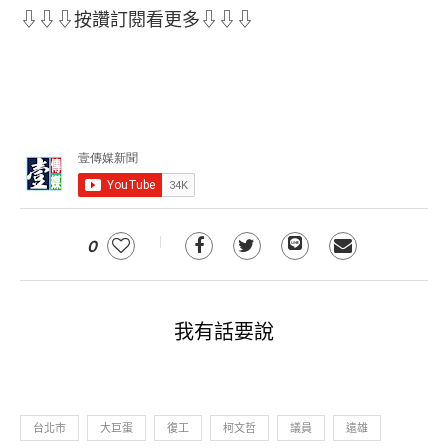
⇩⇩⇩按讚訂閱看更多⇩⇩⇩
0
我有話要說
台北市
大巨蛋
復工
柯文哲
議員
遠雄