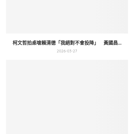
柯文哲拍桌嗆賴清德「我絕對不會投降」 黃國昌...
2026-03-27