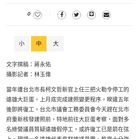
0
小
中
大
文字撰稿：蔣永佑
攝影記者：林玉偉
當年遭台北市長柯文哲新官上任三把火勒令停工的
遠雄大巨蛋，上月底完成建照變更程序，暌違五年
後即將復工。台北市議會工務委員會今天趕在北市
府重新核發建照前，特地前往大巨蛋考察，面對多
名綠營議員質疑遠雄假停工，或許復工已是箭在弦