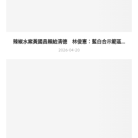
辣椒水案黃國昌賴給清德 林俊憲：藍白合示範區...
2026-04-20