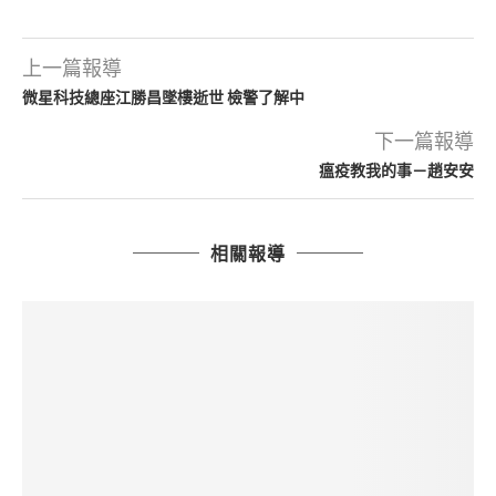
上一篇報導
微星科技總座江勝昌墜樓逝世 檢警了解中
下一篇報導
瘟疫教我的事－趙安安
相關報導