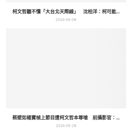
柯文哲聽不懂「大台北天際線」 沈柏洋：柯可能...
2026-06-08
蔡壁如楊寶楨上節目遭柯文哲本尊嗆 前攝影官：...
2026-05-28