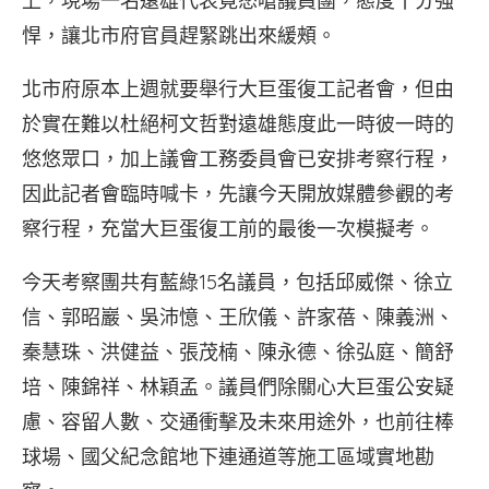
上，現場一名遠雄代表竟怒嗆議員團，態度十分強
悍，讓北市府官員趕緊跳出來緩頰。
北市府原本上週就要舉行大巨蛋復工記者會，但由
於實在難以杜絕柯文哲對遠雄態度此一時彼一時的
悠悠眾口，加上議會工務委員會已安排考察行程，
因此記者會臨時喊卡，先讓今天開放媒體參觀的考
察行程，充當大巨蛋復工前的最後一次模擬考。
今天考察團共有藍綠15名議員，包括邱威傑、徐立
信、郭昭巖、吳沛憶、王欣儀、許家蓓、陳義洲、
秦慧珠、洪健益、張茂楠、陳永德、徐弘庭、簡舒
培、陳錦祥、林穎孟。議員們除關心大巨蛋公安疑
慮、容留人數、交通衝擊及未來用途外，也前往棒
球場、國父紀念館地下連通道等施工區域實地勘