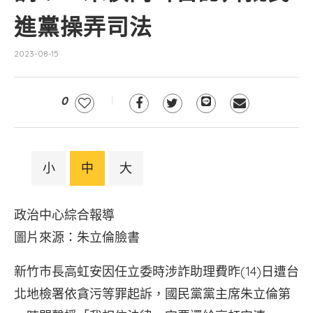
進黨操弄司法
2023-08-15
0
小
中
大
政治中心綜合報導
圖片來源：朱立倫臉書
新竹市長高虹安因任立委時涉詐助理費昨(14)日遭台
北地檢署依貪污等罪起訴，國民黨黨主席朱立倫第