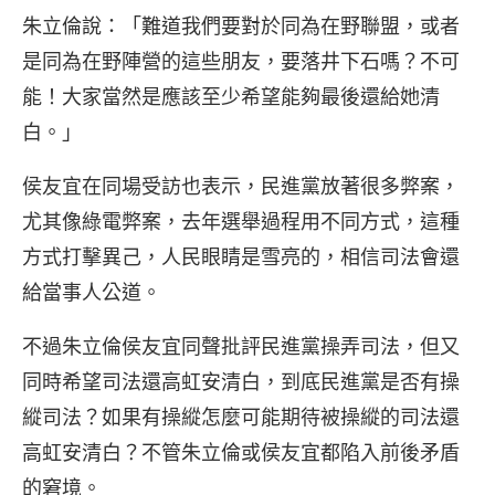
朱立倫說：「難道我們要對於同為在野聯盟，或者
是同為在野陣營的這些朋友，要落井下石嗎？不可
能！大家當然是應該至少希望能夠最後還給她清
白。」
侯友宜在同場受訪也表示，民進黨放著很多弊案，
尤其像綠電弊案，去年選舉過程用不同方式，這種
方式打擊異己，人民眼睛是雪亮的，相信司法會還
給當事人公道。
不過朱立倫侯友宜同聲批評民進黨操弄司法，但又
同時希望司法還高虹安清白，到底民進黨是否有操
縱司法？如果有操縱怎麼可能期待被操縱的司法還
高虹安清白？不管朱立倫或侯友宜都陷入前後矛盾
的窘境。