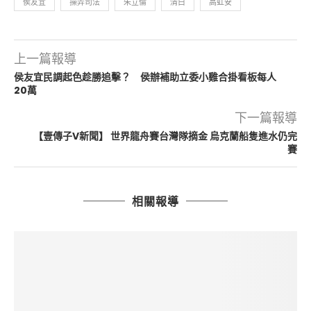
侯友宜
操弄司法
朱立倫
清白
高虹安
上一篇報導
侯友宜民調起色趁勝追擊？ 侯辦補助立委小雞合掛看板每人
20萬
下一篇報導
【壹傳子V新聞】 世界龍舟賽台灣隊摘金 烏克蘭船隻進水仍完
賽
相關報導