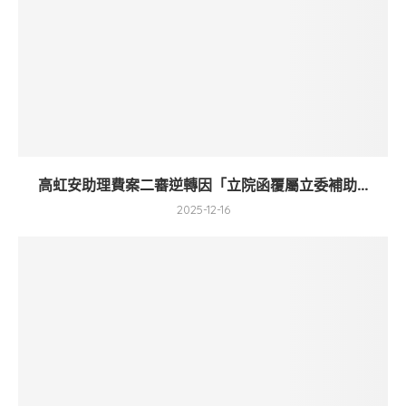
高虹安助理費案二審逆轉因「立院函覆屬立委補助...
2025-12-16