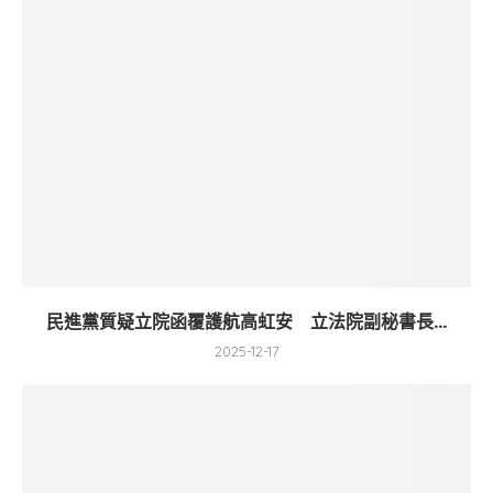
民進黨質疑立院函覆護航高虹安 立法院副秘書長...
2025-12-17