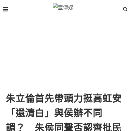
朱立倫首先帶頭力挺高虹安
「還清白」與侯辦不同
調？ 朱侯同聲否認齊批民