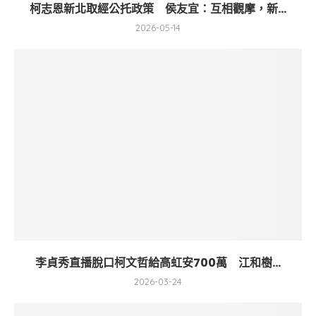
柯志恩新北取經公托政策 侯友宜：互相觀摩，新...
2026-05-14
李貞秀直播脫口柯文哲給高虹安700萬 江和樹...
2026-03-24