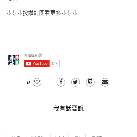
⇩⇩⇩按讚訂閱看更多⇩⇩⇩
0
我有話要說