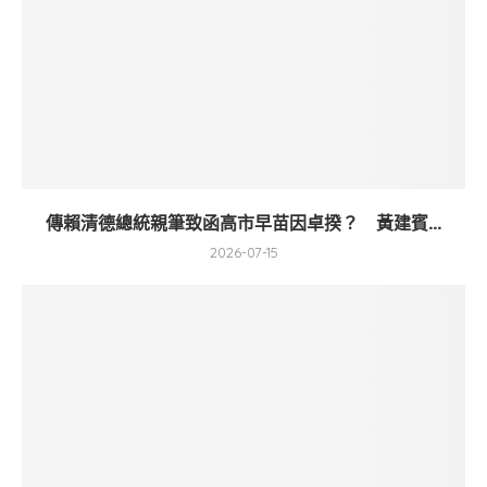
傳賴清德總統親筆致函高市早苗因卓揆？ 黃建賓...
2026-07-15