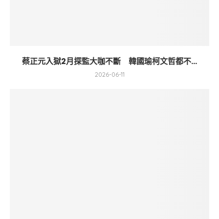
蔡正元入獄2月探監大咖不斷 韓國瑜柯文哲都不...
2026-06-11