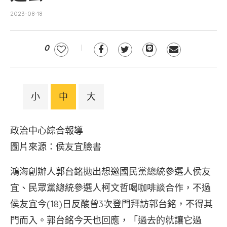
2023-08-18
0
小
中
大
政治中心綜合報導
圖片來源：侯友宜臉書
鴻海創辦人郭台銘拋出想邀國民黨總統參選人侯友
宜、民眾黨總統參選人柯文哲喝咖啡談合作，不過
侯友宜今(18)日反酸曾3次登門拜訪郭台銘，不得其
門而入。郭台銘今天也回應，「過去的就讓它過