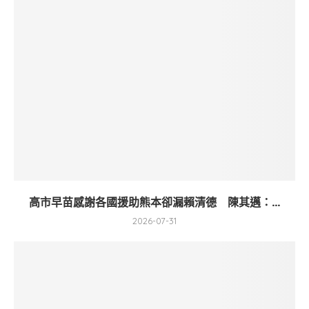
高市早苗感謝各國援助熊本卻漏賴清德 陳其邁：...
2026-07-31