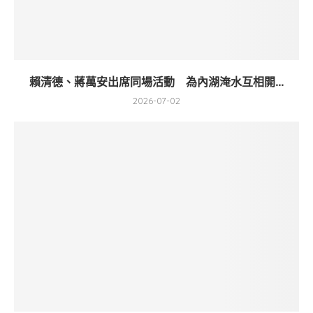
賴清德、蔣萬安出席同場活動 為內湖淹水互相開...
2026-07-02