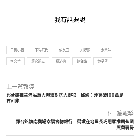
我有話要說
三隻小豬
不得其門
侯友宜
大野狼
張榮味
柯文哲
讓它過去
賴清德
郭台銘
鉅星匯
上一篇報導
郭台銘推主流民意大聯盟對抗大野狼 邱毅：連署破100萬是
有可能
下一篇報導
郭台銘訪南機場幸福食物銀行 稱讚在地里長巧思願推廣全國
照顧弱勢