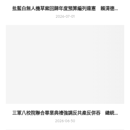
批藍白無人機草案回歸年度預算編列違憲 賴清德...
2026-07-01
三軍八校院聯合畢業典禮強調反共產反併吞 總統...
2026-06-30