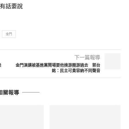
有話要說
金門
下一篇報導
侯
金門演講被基進黨鬧場要他揹游圈游過去 郭台
銘：民主可貴容納不同聲音
相關報導