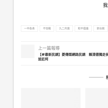
我
一中各表
不怯戰
九二共識
和平倡議
郭台銘
上一篇報導
【#最新民調】菱傳媒網路民調 賴清德獨走
追近柯