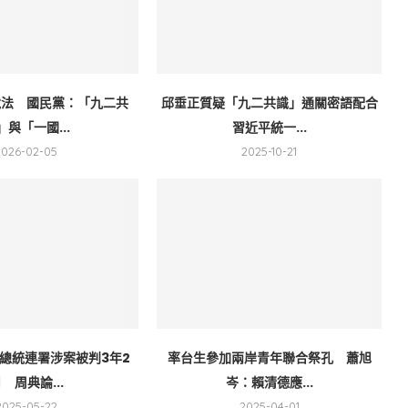
說法 國民黨：「九二共
邱垂正質疑「九二共識」通關密語配合
」與「一國...
習近平統一...
2026-02-05
2025-10-21
總統連署涉案被判3年2
率台生參加兩岸青年聯合祭孔 蕭旭
 周典論...
岑：賴清德應...
2025-05-22
2025-04-01