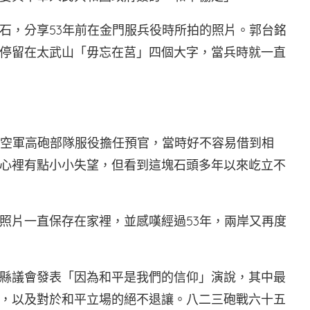
石，分享53年前在金門服兵役時所拍的照片。郭台銘
停留在太武山「毋忘在莒」四個大字，當兵時就一直
門空軍高砲部隊服役擔任預官，當時好不容易借到相
心裡有點小小失望，但看到這塊石頭多年以來屹立不
照片一直保存在家裡，並感嘆經過53年，兩岸又再度
縣議會發表「因為和平是我們的信仰」演說，其中最
，以及對於和平立場的絕不退讓。八二三砲戰六十五