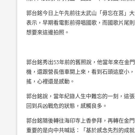
郭台銘今日上午先前往太武山「毋忘在莒」大
表示，早期看電影前得唱國歌，而國歌片尾則
想要來這邊拍照。
郭台銘秀出53年前的舊照說，他當年來在金
機，還跟營長借車開上來，看到石頭這麼小，
搖，心裡還是感動。
郭台銘說，當年紀錄人生中難忘的一刻，這張
回到兵凶戰危的狀態，感觸良多。
郭台銘隨後轉往海印寺上香參拜，再轉在金門
重要的是向中共喊話：「基於感念先烈的成就