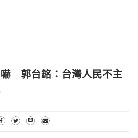
武嚇 郭台銘：台灣人民不主
戰