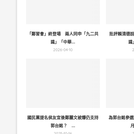
「鄭習會」終登場 兩人同申「九二共
批評賴清德
識」「中華...
識
2026-04-10
國民黨提名侯友宜後鄭麗文被爆仍支持
為郭台銘參選
郭台銘？ ...
月
2025-10-16