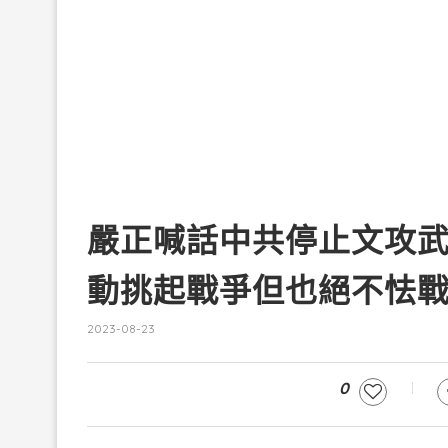
嚴正喊話中共停止文攻
動挑起戰爭但也絕不怯
2023-08-23
0