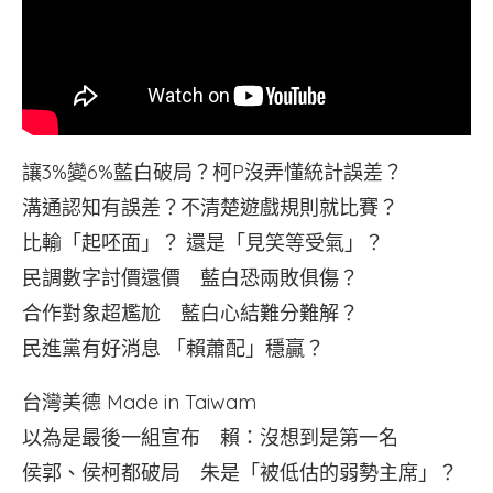
讓3%變6%藍白破局？柯P沒弄懂統計誤差？
溝通認知有誤差？不清楚遊戲規則就比賽？
比輸「起呸面」？ 還是「見笑等受氣」？
民調數字討價還價 藍白恐兩敗俱傷？
合作對象超尷尬 藍白心結難分難解？
民進黨有好消息 「賴蕭配」穩贏？
台灣美德 Made in Taiwam
以為是最後一組宣布 賴：沒想到是第一名
侯郭、侯柯都破局 朱是「被低估的弱勢主席」？