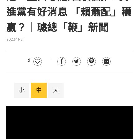
進黨有好消息 「賴蕭配」穩
贏？｜璩總「鞭」新聞
2023-11-24
0
小
中
大