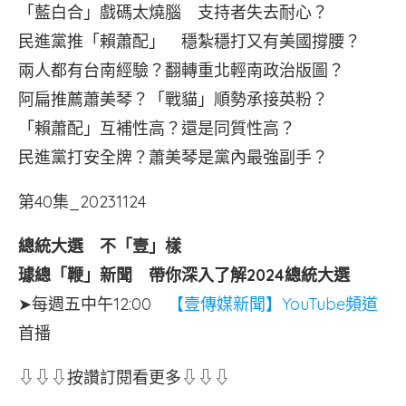
「藍白合」戲碼太燒腦 支持者失去耐心？
民進黨推「賴蕭配」 穩紮穩打又有美國撐腰？
兩人都有台南經驗？翻轉重北輕南政治版圖？
阿扁推薦蕭美琴？「戰貓」順勢承接英粉？
「賴蕭配」互補性高？還是同質性高？
民進黨打安全牌？蕭美琴是黨內最強副手？
第40集_20231124
總統大選 不「壹」樣
璩總「鞭」新聞
帶你深入了解2024總統大選
➤每週五中午12:00
【壹傳媒新聞】YouTube頻道
首播
⇩⇩⇩按讚訂閱看更多⇩⇩⇩