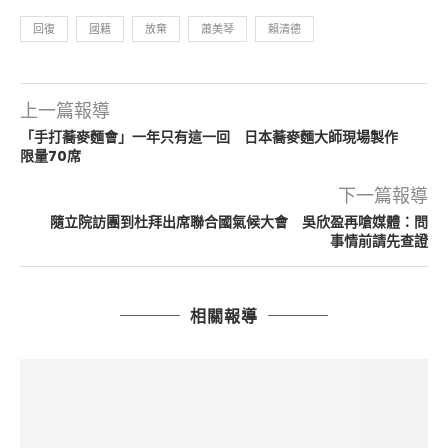
回復
國籍
放棄
蕭美琴
賴清德
上一篇報導
「手打蕎麥麵會」一年只有這一回 日本蕎麥麵大師現場製作
限量70席
下一篇報導
隨立院訪團到杜拜出席聯合國氣候大會 吳欣盈再嗆媒體：問
事情前請先查證
相關報導