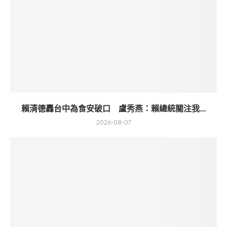
賴清德轟台中為食安破口 盧秀燕：賴總統關注我...
2026-08-07