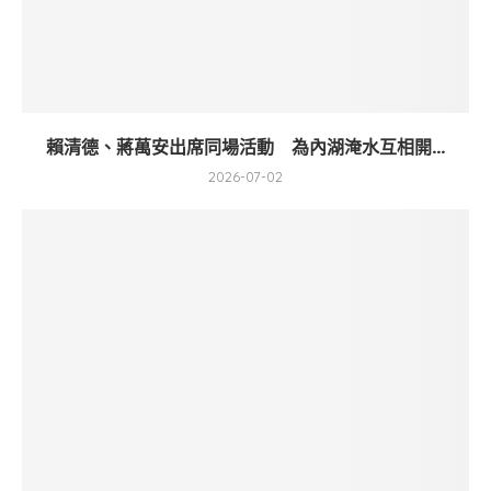
賴清德、蔣萬安出席同場活動 為內湖淹水互相開...
2026-07-02