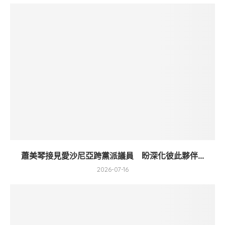
蕭美琴接見愛沙尼亞跨黨派議員 盼深化彼此夥伴...
2026-07-16