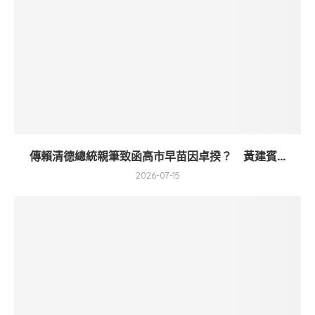
傳賴清德總統親筆致函高市早苗因卓揆？ 黃建賓...
2026-07-15