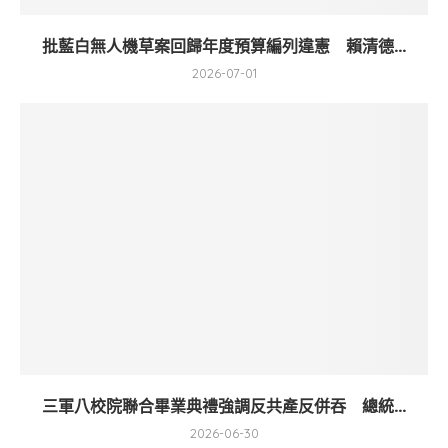
批藍白無人機草案回歸年度預算編列違憲 賴清德...
2026-07-01
三軍八校院聯合畢業典禮強調反共產反併吞 總統...
2026-06-30