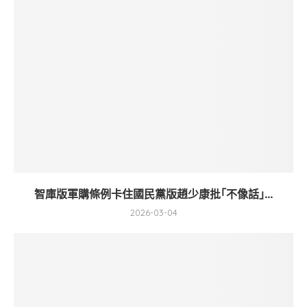
智庫版軍購條例卡住國民黨版趙少康批｢不像話｣...
2026-03-04