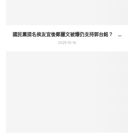
國民黨提名侯友宜後鄭麗文被爆仍支持郭台銘？ ...
2025-10-16