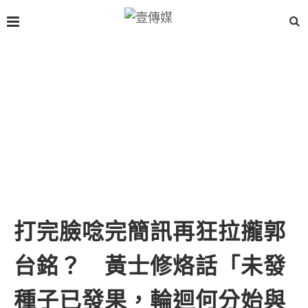
打完臉唸完簡訊再狂拉攏郭
台銘？ 黃士修烙話「未發
種子已發果，輪迴何分始與