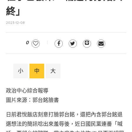
終」
2023-12-08
0
小
中
大
政治中心綜合報導
圖片來源：郭台銘臉書
日前君悅飯店刻意打臉郭台銘，還把內含郭台銘退
選想法的簡訊唸出來羞辱後，近日國民黨連番「喊