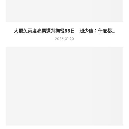
大罷免兩度亮票遭判拘役55日 趙少康：什麼都...
2026-01-20