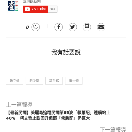
0
我有話要說
朱立倫
趙少康
郭台銘
黃士修
上一篇報導
【最新民調】美麗島追蹤民調第85波「賴蕭配」連續站上
40% 柯文哲止跌回升但距「侯趙配」仍巨大
下一篇報導