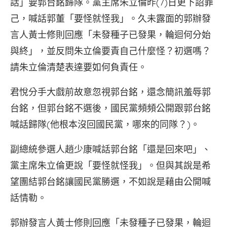
話」要郭台銘歸隊。黨主席朱立倫昨(7)日更下詔罪
己，喊話郭董「要怪就怪我」。久未露面的郭辦發
言人黃士修則回應「未發種子已發果，輪迴何分始
與終」，並反問朱立倫要責自己什麼怪？初選嗎？
請朱立倫清楚表達要如何負責任。
君悅分手大戲前故意忽視郭台銘，還念簡訊羞辱郭
台銘，但郭台銘不選後，國民黨頻頻公開跟郭台銘
喊話歸隊(他根本沒回國民黨，哪來的同隊？)。
副總統參選人趙少康喊話郭台銘「還是回來吧」、
黨主席朱立倫更說「要怪就怪我」。但與其說是希
望團結郭台銘讓國民黨勝選，不如說是藉由公開喊
話情勒。
郭辦發言人黃士修則回應「未發種子已發果，輪迴