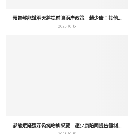
預告郝龍斌明天將提前瞻兩岸政策 趙少康：其他...
2025-10-13
郝龍斌疑遭深偽擁吻柳采葳 趙少康陪同提告籲制...
2025-10-13