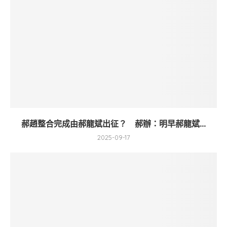
郝趙整合完成由郝龍斌出征？ 郝辦：明早郝龍斌...
2025-09-17