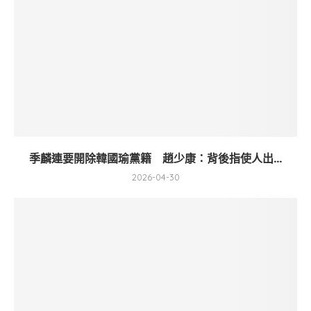
季麟連要開除韓國瑜黨籍 趙少康：背後指使人出...
2026-04-30