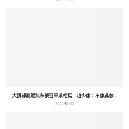
大讚郝龍斌無私號召軍系相挺 趙少康：不像吳敦...
2025-10-03