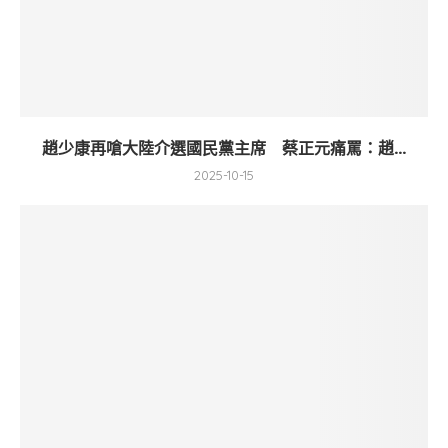
趙少康再嗆大陸介選國民黨主席 蔡正元痛罵：趙...
2025-10-15