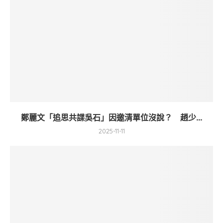
鄭麗文「追思共諜吳石」因邀清單位沒說？ 趙少...
2025-11-11