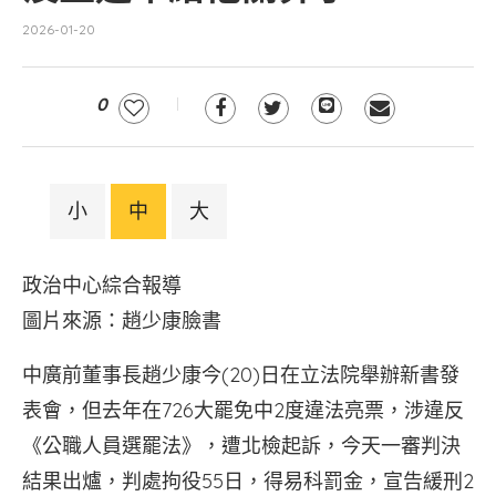
2026-01-20
0
小
中
大
政治中心綜合報導
圖片來源：趙少康臉書
中廣前董事長趙少康今(20)日在立法院舉辦新書發
表會，但去年在726大罷免中2度違法亮票，涉違反
《公職人員選罷法》，遭北檢起訴，今天一審判決
結果出爐，判處拘役55日，得易科罰金，宣告緩刑2