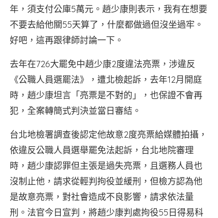
年，須支付公庫5萬元。趙少康則表示，我有在想要
不要去給他關55天算了，什麼都做過但沒坐過牢。
好吧，這再跟律師討論一下。
去年在726大罷免中趙少康2度違法亮票，涉違反
《公職人員選罷法》，遭北檢起訴，去年12月開庭
時，趙少康坦言「亮票是不對的」，也保證不會再
犯，全案轉簡式判決並當日審結。
台北地檢署調查後認定他故意2度亮票給媒體拍攝，
依違反公職人員選舉罷免法起訴，台北地院審理
時，趙少康認罪但主張是過失亮票，且選務人員也
沒制止他，請求從輕判拘役並緩刑，但檢方認為他
是故意亮票，對社會造成不良影響，請求依法量
刑。法官今日宣判，將趙少康判處拘役55日得易科