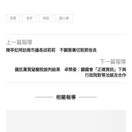
亮票
坐牢
拘役
趙少康
上一篇報導
陳亭妃拜訪南市議長邱莉莉 不願簽署切割郭信良
下一篇報導
國民黨質疑關稅談判結果 卓榮泰：願國會「正確資訊」下與
行政院對等洽談及合作
相關報導