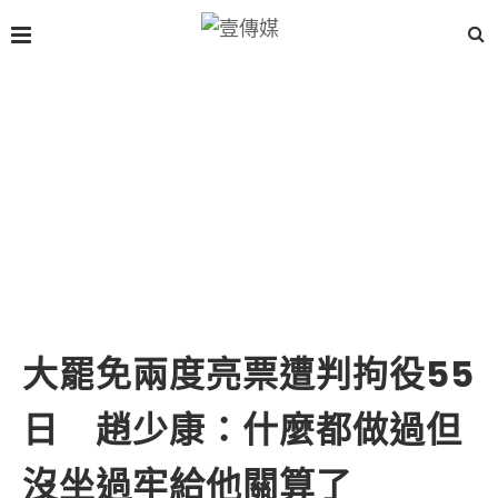
大罷免兩度亮票遭判拘役55
日 趙少康：什麼都做過但
沒坐過牢給他關算了