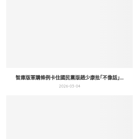
智庫版軍購條例卡住國民黨版趙少康批｢不像話｣...
2026-03-04