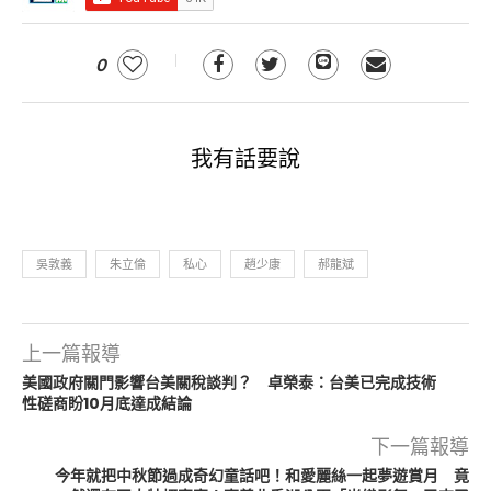
0
我有話要說
吳敦義
朱立倫
私心
趙少康
郝龍斌
上一篇報導
美國政府關門影響台美關稅談判？ 卓榮泰：台美已完成技術
性磋商盼10月底達成結論
下一篇報導
今年就把中秋節過成奇幻童話吧！和愛麗絲一起夢遊賞月 竟