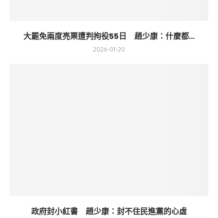
大罷免兩度亮票遭判拘役55日 趙少康：什麼都...
2026-01-20
政府封小紅書 趙少康：封不住民進黨的心虛