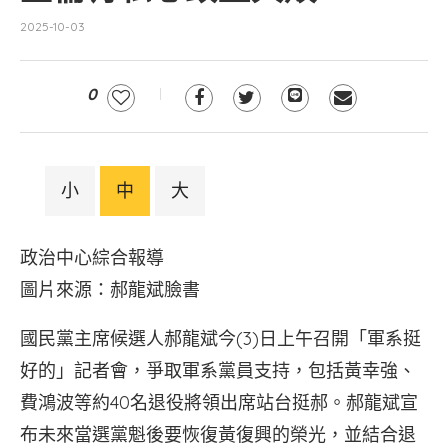
2025-10-03
0
小
中
大
政治中心綜合報導
圖片來源：郝龍斌臉書
國民黨主席候選人郝龍斌今(3)日上午召開「軍系挺
好的」記者會，爭取軍系黨員支持，包括黃幸強、
費鴻波等約40名退役將領出席站台挺郝。郝龍斌宣
布未來當選黨魁後要恢復黃復興的榮光，並結合退