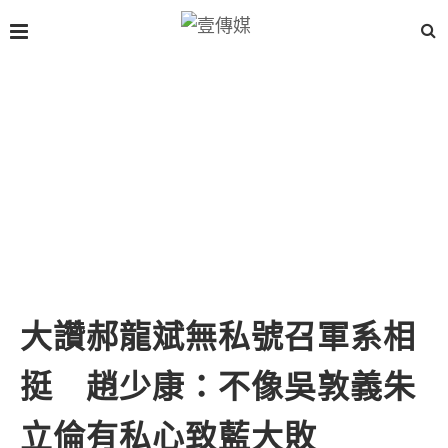
大讚郝龍斌無私號召軍系相
挺 趙少康：不像吳敦義朱
立倫有私心致藍大敗