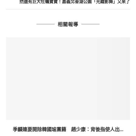
然還有巨大牡蠣寶寶！嘉義北香湖公園「光織影舞」又來了
相關報導
季麟連要開除韓國瑜黨籍 趙少康：背後指使人出...