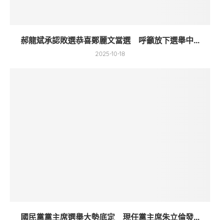
郝龍斌承認敗選恭喜鄭麗文當選 呼籲放下選舉中...
2025-10-18
國民黨黨主席選舉大勢底定 現任黨主席朱立倫發...