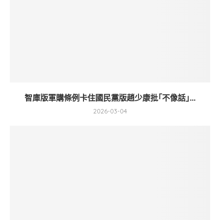
智庫版軍購條例卡住國民黨版趙少康批｢不像話｣...
2026-03-04