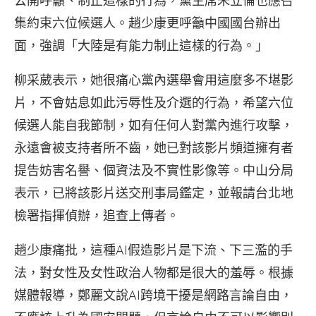
公開呼籲、制止這樣的行為，黨主席朱立倫也應召
集約束六位候選人。趙少康更呼籲中國國台辦出
面，強調「大陸是有能力制止這樣的行為。」
柳采葳表示，她很痛心黨內選舉會用這麼多不堪影
片，不會姑息如此污辱性及介選的行為，希望六位
候選人能自我節制，如有任何人對黨內進行攻擊，
永遠會被支持者所不齒，她已對該影片頻道擁有者
提告妨害名譽、個資法及不實性影像等。中山分局
表示，已將該影片送交刑事局鑑定，並報請台北地
檢署指揮偵辦，追查上傳者。
趙少康痛批，這種AI假造影片是下流、下三濫的手
法，對女性及女性政治人物都是很大的羞辱。根據
媒體報導，鄭麗文說AI跨境干擾是網路言論自由，