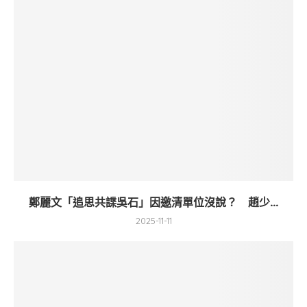
鄭麗文「追思共諜吳石」因邀清單位沒說？ 趙少...
2025-11-11