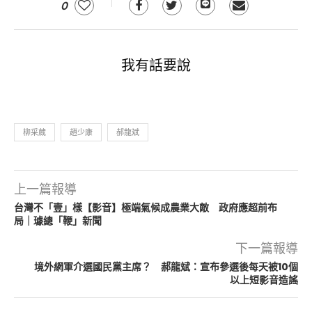
0
我有話要說
柳采葳
趙少康
郝龍斌
上一篇報導
台灣不「壹」樣【影音】極端氣候成農業大敵 政府應超前布
局｜璩總「鞭」新聞
下一篇報導
境外網軍介選國民黨主席？ 郝龍斌：宣布參選後每天被10個
以上短影音造謠