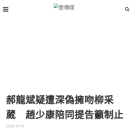
郝龍斌疑遭深偽擁吻柳采
葳 趙少康陪同提告籲制止
2025-10-13