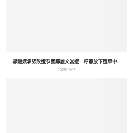
郝龍斌承認敗選恭喜鄭麗文當選 呼籲放下選舉中...
2025-10-18