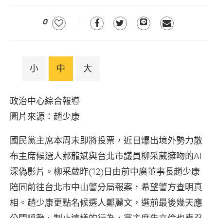
0
小
中
大
政治中心綜合報導
圖片來源：趙少康
國民黨主席本周末即將投票，近日爆出境外勢力散
布主席候選人郝龍斌與台北市議員柳采葳擁吻的AI
深偽影片。柳采葳昨(12)日由前中廣董事長趙少康
陪同前往台北市中山警分局報案，希望警方查明真
相。趙少康更點名候選人鄭麗文，選前最後幾天應