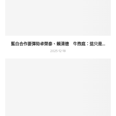
藍白合作要彈劾卓榮泰、賴清德 牛煦庭：這只是...
2025-12-18