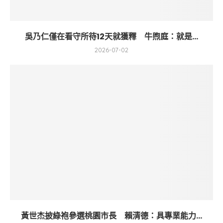
吳乃仁僅在看守所待12天就獲釋 牛煦庭：就是...
2026-07-02
黃世杰披綠袍參選桃園市長 賴清德：具專業能力...