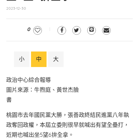
2023-12-30
0
小
中
大
政治中心綜合報導
圖片來源：牛煦庭、黃世杰臉
書
桃園市去年國民黨大勝，張善政終結民進黨八年執
政奪回政權，本屆立委則很早就喊出有望全壘打，
近期也喊出坐5望6拚全拿。