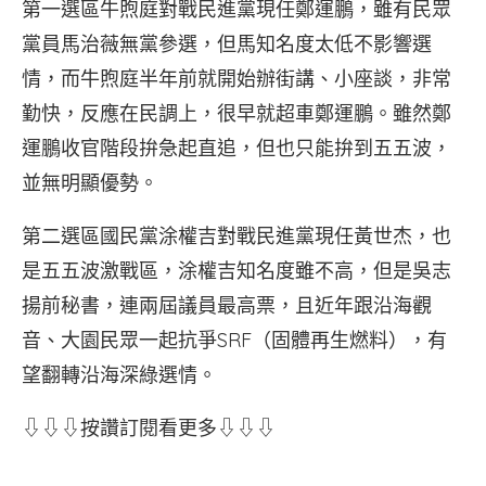
第一選區牛煦庭對戰民進黨現任鄭運鵬，雖有民眾
黨員馬治薇無黨參選，但馬知名度太低不影響選
情，而牛煦庭半年前就開始辦街講、小座談，非常
勤快，反應在民調上，很早就超車鄭運鵬。雖然鄭
運鵬收官階段拚急起直追，但也只能拚到五五波，
並無明顯優勢。
第二選區國民黨涂權吉對戰民進黨現任黃世杰，也
是五五波激戰區，涂權吉知名度雖不高，但是吳志
揚前秘書，連兩屆議員最高票，且近年跟沿海觀
音、大園民眾一起抗爭SRF（固體再生燃料），有
望翻轉沿海深綠選情。
⇩⇩⇩按讚訂閱看更多⇩⇩⇩