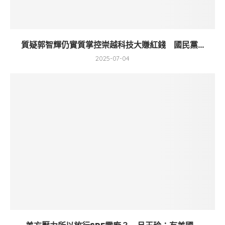
質疑郭智輝仍實質掌控崇越科技大賺紅錢 國民黨...
2025-07-04