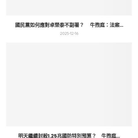
國民黨如何應對卓榮泰不副署？ 牛煦庭：法案...
2025-12-16
明天繼續封殺1.25兆國防特別預算？ 牛煦庭...