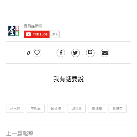
0
我有話要說
呂玉玲
牛煦庭
邱奕勝
邱若華
鄭運鵬
黃世杰
上一篇報導