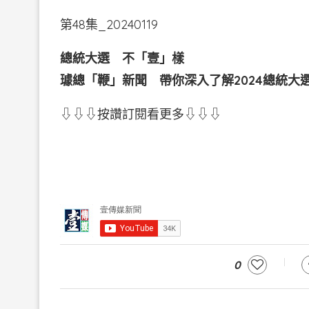
第48集_20240119
總統大選 不「壹」樣
璩總「鞭」新聞
帶你深入了解2024總統大
⇩⇩⇩按讚訂閱看更多⇩⇩⇩
0