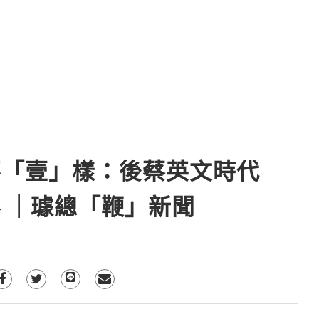
不「壹」樣：後蔡英文時代
 ｜璩總「鞭」新聞