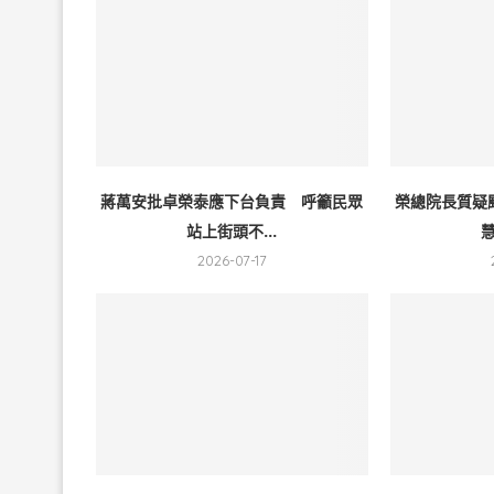
蔣萬安批卓榮泰應下台負責 呼籲民眾
榮總院長質疑
站上街頭不...
慧
2026-07-17