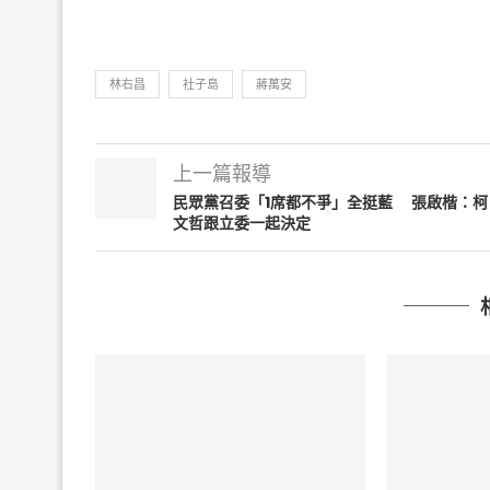
林右昌
社子島
蔣萬安
上一篇報導
民眾黨召委「1席都不爭」全挺藍 張啟楷：柯
文哲跟立委一起決定