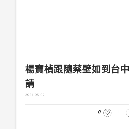
楊寶楨跟隨蔡壁如到台
請
2024-03-02
0