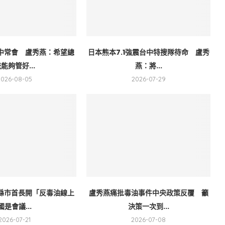
中常會 盧秀燕：希望總
日本熊本7.1強震台中特搜隊待命 盧秀
能夠管好...
燕：將...
2026-08-05
2026-07-29
7縣市首長開「反毒油線上
盧秀燕痛批毒油事件中央政策反覆 籲
國是會議...
決策一次到...
2026-07-21
2026-07-08