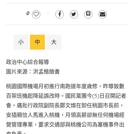
0
小
中
大
政治中心綜合報導
圖片來源：洪孟楷臉書
桃園國際機場月初進行南跑道年度歲修，昨導致數
百架班機起降延誤改時。國民黨團今(5)日召開記者
會，痛批行政院副院長鄭文燦在卸任桃園市長前，
安插親信人馬進入桃機，月領高薪卻無任何機場經
營管理專業，要求交通部與桃機公司為塞機事件出