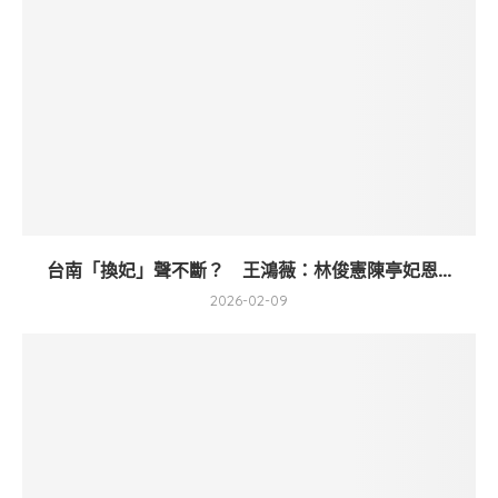
台南「換妃」聲不斷？ 王鴻薇：林俊憲陳亭妃恩...
2026-02-09