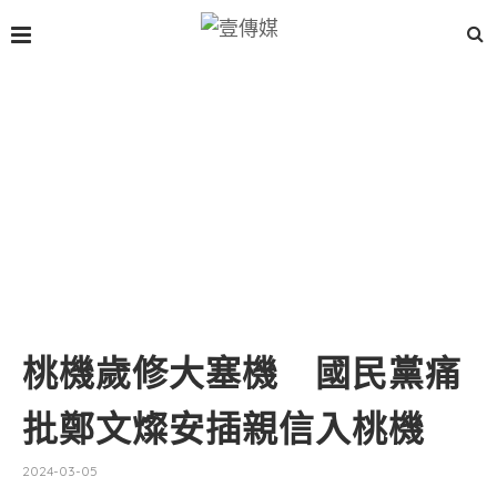
桃機歲修大塞機 國民黨痛
批鄭文燦安插親信入桃機
2024-03-05