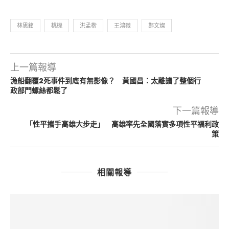
林思銘
桃機
洪孟楷
王鴻薇
鄭文燦
上一篇報導
漁船翻覆2死事件到底有無影像？ 黃國昌：太離譜了整個行
政部門螺絲都鬆了
下一篇報導
「性平攜手高雄大步走」 高雄率先全國落實多項性平福利政
策
相關報導