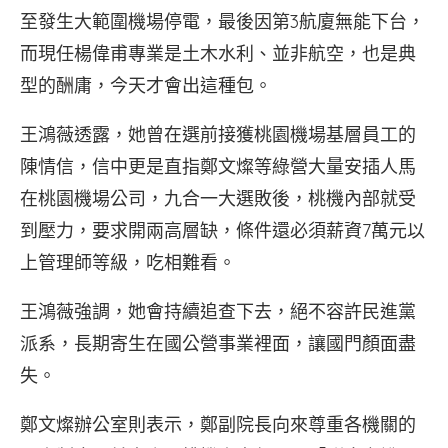
至發生大範圍機場停電，最後因第3航廈無能下台，
而現任楊偉甫專業是土木水利、並非航空，也是典
型的酬庸，今天才會出這種包。
王鴻薇透露，她曾在選前接獲桃園機場基層員工的
陳情信，信中更是直指鄭文燦等綠營大量安插人馬
在桃園機場公司，九合一大選敗後，桃機內部就受
到壓力，要求開兩高層缺，條件還必須薪資7萬元以
上管理師等級，吃相難看。
王鴻薇強調，她會持續追查下去，絕不容許民進黨
派系，長期寄生在國公營事業裡面，讓國門顏面盡
失。
鄭文燦辦公室則表示，鄭副院長向來尊重各機關的