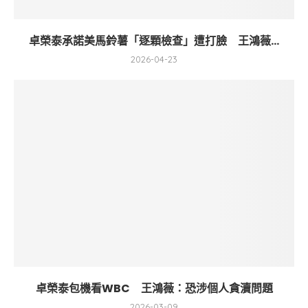
卓榮泰承諾美馬鈴薯「逐顆檢查」遭打臉 王鴻薇...
2026-04-23
卓榮泰包機看WBC 王鴻薇：恐涉個人貪瀆問題
2026-03-09