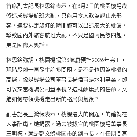
首席副書記長林思銘表示，在3月3日的桃園機場歲
修造成機場航班大亂，只能用令人歎為觀止來形
容，連要排定歲修的時間都可以出這麼大的紕漏，
導致國內外旅客航班大亂，不只是國內民怨四起，
更是國際大笑話。
林思銘強調，桃園機場第3航廈預計2026年完工，
現階段卻一再發生許多問題，是不是也因為桃機的
高層，像是機場公司董事長楊偉甫是水利專業，卻
可以來當機場公司董事長？這樣酬庸式的任命，又
能如何帶領桃機走出新的格局與氣象？
副書記長王鴻薇表示，桃機最大的問題，的確就在
人事酬庸。她揭露，過去被拔官的桃園機場董事長
王明德，就是鄭文燦桃園市的副市長，在任期間甚