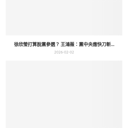
徐欣瑩打算脫黨參選？ 王鴻薇：黨中央應快刀斬...
2026-02-02