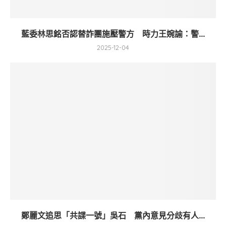
藍委林思銘否認替詐團施壓警方 時力王婉諭：警...
2025-12-04
鄭麗文追思「共諜一號」吳石 黨內意見分歧有人...