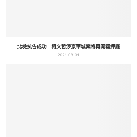
北檢抗告成功 柯文哲涉京華城案將再開羈押庭
2024-09-04