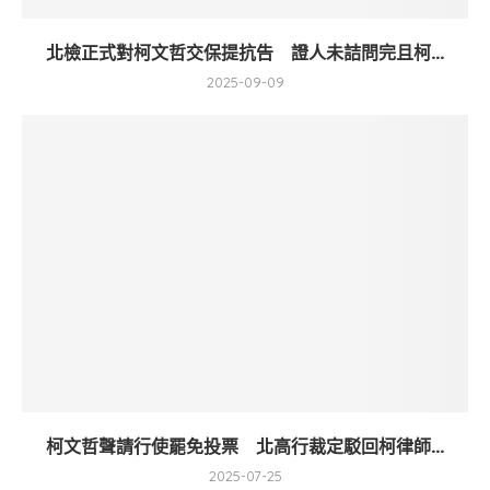
北檢正式對柯文哲交保提抗告 證人未詰問完且柯...
2025-09-09
柯文哲聲請行使罷免投票 北高行裁定駁回柯律師...
2025-07-25