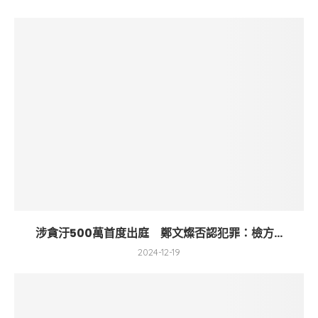
涉貪汙500萬首度出庭 鄭文燦否認犯罪：檢方...
2024-12-19