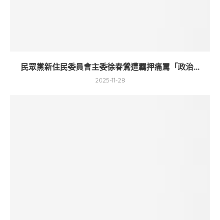
民眾黨新住民委員會主委徐春鶯遭羈押痛罵「政治...
2025-11-28