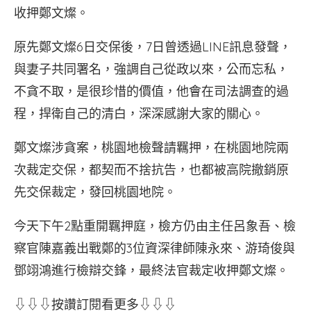
收押鄭文燦。
原先鄭文燦6日交保後，7日曾透過LINE訊息發聲，
與妻子共同署名，強調自己從政以來，公而忘私，
不貪不取，是很珍惜的價值，他會在司法調查的過
程，捍衛自己的清白，深深感謝大家的關心。
鄭文燦涉貪案，桃園地檢聲請羈押，在桃園地院兩
次裁定交保，都契而不捨抗告，也都被高院撤銷原
先交保裁定，發回桃園地院。
今天下午2點重開羈押庭，檢方仍由主任呂象吾、檢
察官陳嘉義出戰鄭的3位資深律師陳永來、游琦俊與
鄧翊鴻進行檢辯交鋒，最終法官裁定收押鄭文燦。
⇩⇩⇩按讚訂閱看更多⇩⇩⇩