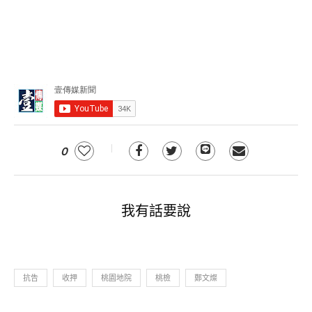
0
我有話要說
抗告
收押
桃園地院
桃檢
鄭文燦