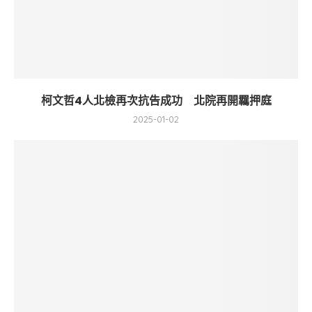
柯文哲4人北檢再次抗告成功 北院再開羈押庭
2025-01-02