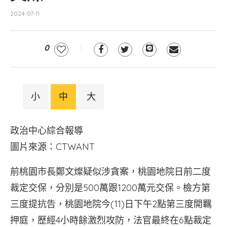
2024-07-11
0
小
中
大
政治中心綜合報導
圖片來源：CTWANT
前桃園市長鄭文燦疑似涉貪案，桃園地院日前二度
裁定交保，分別是500萬跟1200萬元交保。檢方第
三度提抗告，桃園地院今(11)日下午2點第三度開羈
押庭，歷經4小時餘激烈攻防，法官最終在6點裁定