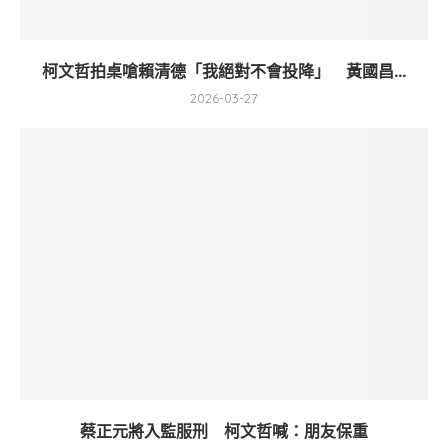
柯文哲拍桌嗆賴清德「我絕對不會投降」 黃國昌...
2026-03-27
蔡正元將入監服刑 柯文哲喊：朋友保重