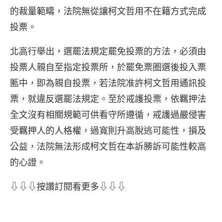
的裁量範疇，法院無從讓柯文哲用不在籍方式完成
投票。
北高行舉出，選罷法規定罷免投票的方法，必須由
投票人親自至指定投票所，於罷免票圈選後投入票
匭中，即為親自投票，若法院准許柯文哲用通訊投
票，就違反選罷法規定。至於戒護投票，依羈押法
全文沒有相關規範可供看守所遵循，戒護過嚴侵害
受羈押人的人格權，過寬則升高脫逃可能性，損及
公益，法院無法形成柯文哲在本訴勝訴可能性較高
的心證。
⇩⇩⇩按讚訂閱看更多⇩⇩⇩