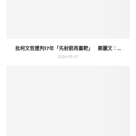
批柯文哲遭判17年「先射箭再畫靶」 鄭麗文：...
2026-03-27