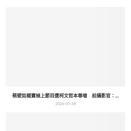
蔡壁如楊寶楨上節目遭柯文哲本尊嗆 前攝影官：...
2026-05-28