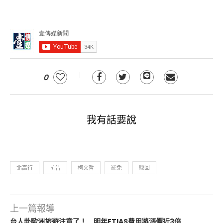
0
我有話要說
北高行
抗告
柯文哲
罷免
駁回
上一篇報導
台人赴歐洲旅遊注意了！ 明年ETIAS費用將漲價近3倍