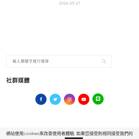
2026-03-27
社群媒體
網站使用cookies來改善使用者體驗, 如果您接受則視同接受我們的
毅傳媒控股股份有限公司 版權所有，非經授權，不得轉載 All Right Reserved.
Yi Media Inc.
電話：02-8791-8559