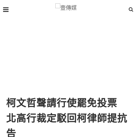
柯文哲聲請行使罷免投票
北高行裁定駁回柯律師提抗
告