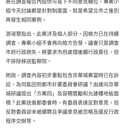
將在調查報告內提供可寫下不同意見欄位，專案小
組今天討論都是針對制度面，就是希望北市之後別
再發生相同案例。
游淑慧指出，此案涉及個人部分，因檢方已在持續
調查，專案小組不會再向檢方告發，議會只是調查
市府行政疏失，將要求市府處理後續行政責任，但
不排除移送監察院。
她說，調查內容初步重點包含京華城案當時已在訴
訟，為何能回到都市計畫委員會研議？由誰向京華
城研議提出「方案四」及容積獎勵和允建樓地板面
積？此案送進都委會時，有委員表達反對意見，但
反對委員卻未被續聘且爭議意見被忽略及違反行政
程序交辦等。