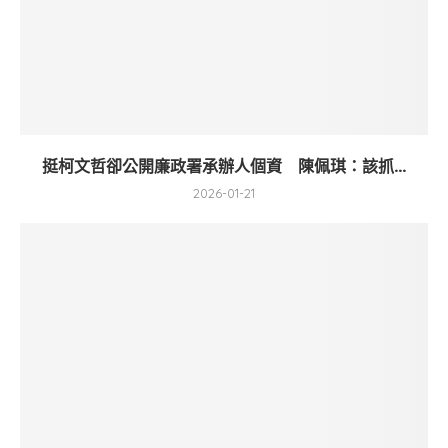
挺柯文哲卻公開廉政署承辦人個資 陳佩琪：該抓...
2026-01-21