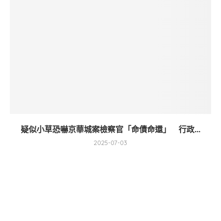
疑似小草恐嚇京華城案檢察官「命債命還」 行政...
2025-07-03