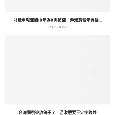
財產申報連續10年為0再被翻 游淑慧當年質疑...
2026-01-05
台灣關稅被放鴿子？ 游淑慧要王定宇踹共