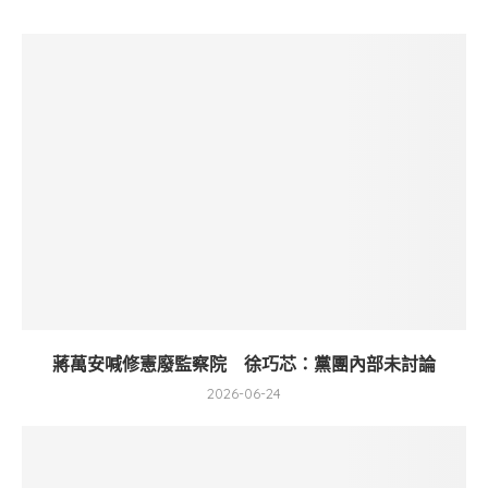
蔣萬安喊修憲廢監察院 徐巧芯：黨團內部未討論
2026-06-24