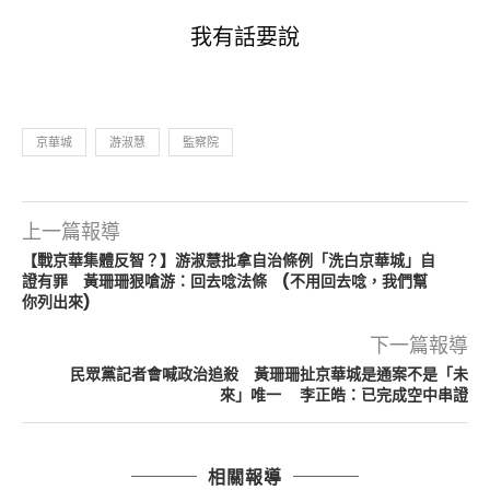
我有話要說
京華城
游淑慧
監察院
上一篇報導
【戰京華集體反智？】游淑慧批拿自治條例「洗白京華城」自
證有罪 黃珊珊狠嗆游：回去唸法條 (不用回去唸，我們幫
你列出來)
下一篇報導
民眾黨記者會喊政治追殺 黃珊珊扯京華城是通案不是「未
來」唯一 李正皓：已完成空中串證
相關報導