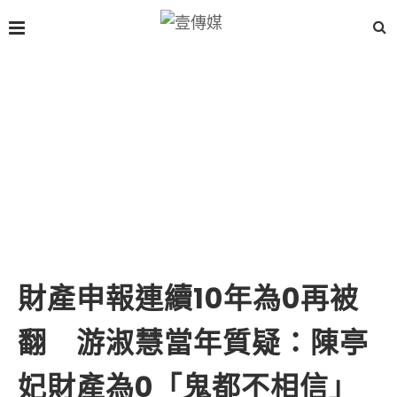
財產申報連續10年為0再被
翻 游淑慧當年質疑：陳亭
妃財產為0「鬼都不相信」