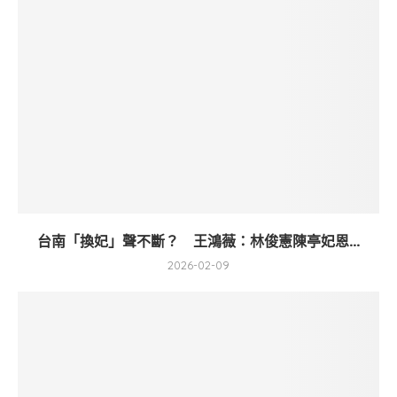
台南「換妃」聲不斷？ 王鴻薇：林俊憲陳亭妃恩...
2026-02-09