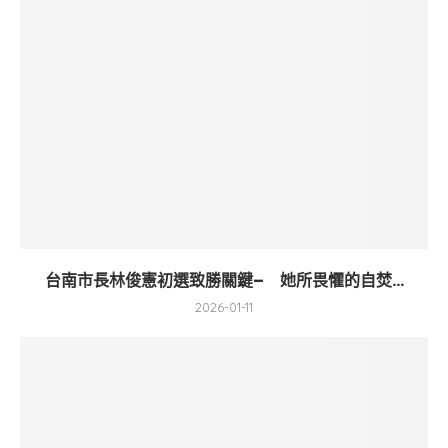
台南市長林俊憲初選致勝關鍵– 她所畏懼的自焚...
2026-01-11