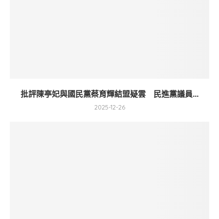
批評陳亭妃與國民黨蔡育輝結盟疑雲 民進黨議員...
2025-12-26