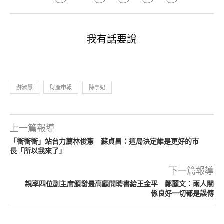
我有話要說
游淑慧
財產申報
陳亭妃
上一篇報導
「衝衝衝」站台力薦林俊憲 蘇貞昌：這局決定誰是更好的市
長「所以我來了」
下一篇報導
親率四位副主席頒發最高顧問聘書給王金平 鄭麗文：兩人關
係良好一切都是誤傳