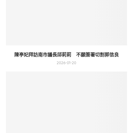
陳亭妃拜訪南市議長邱莉莉 不願簽署切割郭信良
2026-01-20