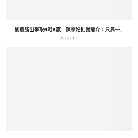
初選勝出爭取6戰6贏 陳亭妃批謝龍介：只靠一...
2026-01-15