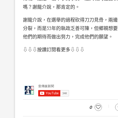
嗎？謝龍介說，那肯定的。
謝龍介說，在選舉的過程砍得刀刀見骨，兩邊
分裂，而是33年的執政乏善可陳，但鄉親想
他們的期待而做出努力，完成他們的願望。
⇩⇩⇩按讚訂閱看更多⇩⇩⇩
0