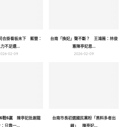
莉合掛看板未下 藍營：
台南「換妃」聲不斷？ 王鴻薇：林俊
力不足還...
憲陳亭妃恩...
2026-02-09
2026-02-09
6戰6贏 陳亭妃批謝龍
台南市長初選國民黨盼「黑料多者出
：只靠一...
線」 陳亭妃...