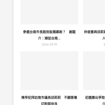
參選台南市長跑到板橋募款？ 謝龍
林俊憲與邱莉
介：順從台南...
人
2026-05-19
陳亭妃拜訪南市議長邱莉莉 不願簽署
初選勝出爭取
切割郭信良
介