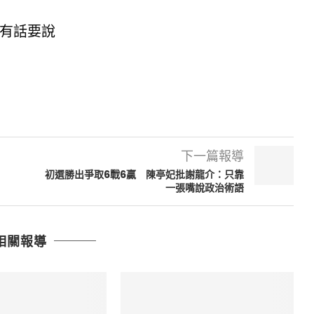
有話要說
下一篇報導
初選勝出爭取6戰6贏 陳亭妃批謝龍介：只靠
一張嘴說政治術語
相關報導