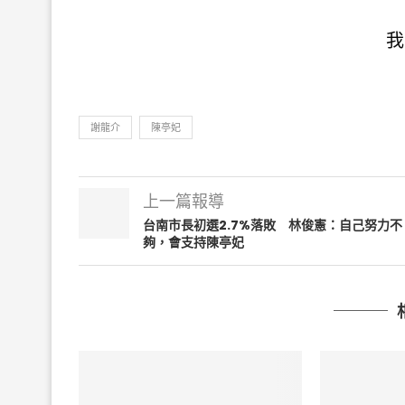
我
謝龍介
陳亭妃
上一篇報導
台南市長初選2.7%落敗 林俊憲：自己努力不
夠，會支持陳亭妃