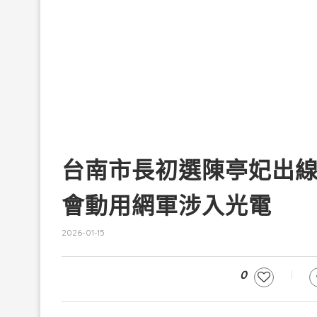
台南市長初選陳亭妃出
會動用網軍涉入光電
2026-01-15
0