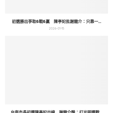
初選勝出爭取6戰6贏 陳亭妃批謝龍介：只靠一...
2026-01-15
台南市長初選陳亭妃出線 謝龍介酸：打光明選戰...