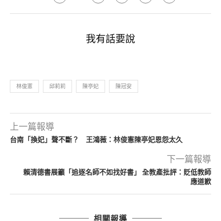
我有話要說
林俊憲
邱莉莉
陳亭妃
陳冠安
上一篇報導
台南「換妃」聲不斷？ 王鴻薇：林俊憲陳亭妃恩怨太久
下一篇報導
賴清德書展籲「追逐名師不如找好書」 全教產批評：貶低教師
應道歉
相關報導