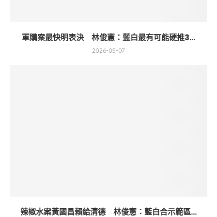
軍購案最快明表決 林俊憲：藍白最有可能硬推3...
2026-05-07
辣椒水案黃國昌賴給清德 林俊憲：藍白合示範區...