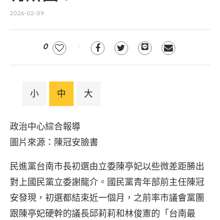
2026-02-09
0
小
中
大
政治中心綜合報導
圖片來源：陳冠安臉書
民進黨台南市長初選由立委陳亭妃以些微差距勝出
對上國民黨立委謝龍介。國民黨青年部前主任陳冠
安發現，初選都結束近一個月，之前率市議會黨團
跟陳亭妃硬幹的議長邱莉莉和林俊憲的「台南最