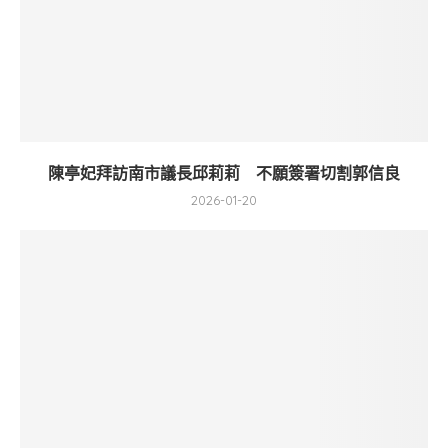
陳亭妃拜訪南市議長邱莉莉 不願簽署切割郭信良
2026-01-20